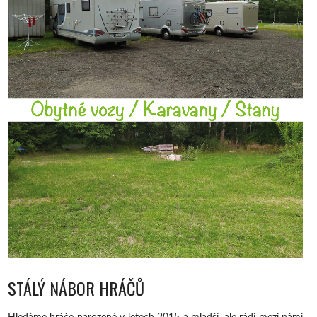
STÁLÝ NÁBOR HRÁČŮ
Hledáme hráče narozené v letech 2015 a mladší, ale rádi mezi námi