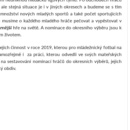
 ale stejná situace je i v jiných okresech a budeme se s tím
 množství nových mladých sportů a také počet sportujících
roto musíme o každého mladého hráče pečovat a vypěstovat v
rnější
hře na světě. A nominace do okresního výběru jsou k
m životem.
ejich činnost v roce 2019, kterou pro mládežnický fotbal na
samozřejmě i za práci, kterou odvedli ve svých mateřských
í na sestavování nominací hráčů do okresních výběrů, jejich
ký obdiv.