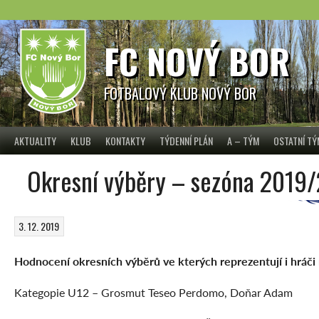
Skip
to
content
FC NOVÝ BOR
FOTBALOVÝ KLUB NOVÝ BOR
AKTUALITY
KLUB
KONTAKTY
TÝDENNÍ PLÁN
A – TÝM
OSTATNÍ T
Okresní výběry – sezóna 2019
3. 12. 2019
Hodnocení okresních výběrů ve kterých reprezentují i hráči
Kategopie U12 – Grosmut Teseo Perdomo, Doňar Adam