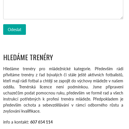
HLEDÁME TRENÉRY
Hledáme trenéry pro mládežnické kategorie. Především rádi
přivítáme trenéry z řad bývalých či stále ještě aktivních fotbalistů,
kteří mají rádi fotbal a chtějí se zapojit do výchovy mládeže v našem
oddílu. Trenérská licence není podmínkou. Jsme připraveni
uchazečům podat pomocnou ruku, především ve formě rad a všech
instrukcí potřebných k profesi trenéra mládeže. Předpokladem je
především ochota a sebevzdělávání v rámci odborného růstu a
zvyšování kvalifikace.
info a kontakt:
607 654 114