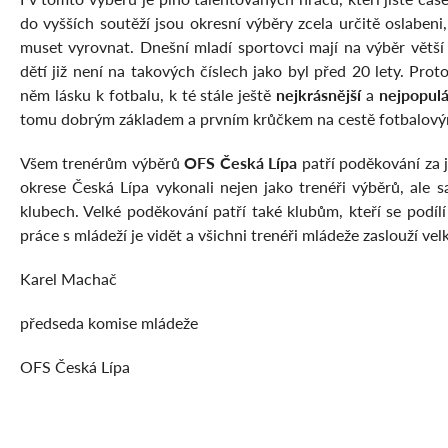
do vyšších soutěží jsou okresní výběry zcela určitě oslabeni,
muset vyrovnat. Dnešní mladí sportovci mají na výběr větší
dětí již není na takových číslech jako byl před 20 lety. P
něm lásku k fotbalu, k té stále ještě
nejkrásnější
a
nejpopulá
tomu dobrým základem a prvním krůčkem na cestě fotbalový
Všem trenérům výběrů
OFS Česká Lípa
patří poděkování za j
okrese Česká Lípa vykonali nejen jako trenéři výběrů, ale 
klubech. Velké poděkování patří také klubům, kteří se podíl
práce s mládeží je vidět a všichni trenéři mládeže zaslouží vel
Karel Machač
předseda komise mládeže
OFS Česká Lípa