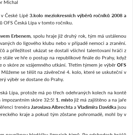
or Michal
 v České Lípě
3.kolo meziokresních výběrů ročníků 2008 a
rů OFS Česká Lípa v tomto ročníku.
lavem Erbenem
, spolu hraje již druhý rok, tým má ustálenou
vaných do ligového klubu nebo v případě nemoci a zranění.
ů a příležitost ukázat se dostali všichni talentovaní hráči z
 stále ve hře o postup na republikové finále do Prahy, když
 o skóre ze vzájemného utkání. Třetím týmem je výběr
OFS
 Můžeme se těšit na závěrečné 4. kolo, které se uskuteční v
erý výběr se dostane do Prahy.
eská Lípa, protože má po třech odehraných kolech na kontě
 s impozantním skóre 32:5!
1. místo
již má zajištěno a na jaře
ěřenci trenéra
Jaroslava Albrechta
a
Vladimíra Davídka
jsou
ibereckého kraje a pokud tým zůstane pohromadě, mohl by v
časem neuniknou hledáčku ligových týmů. Po odchodech hráčů