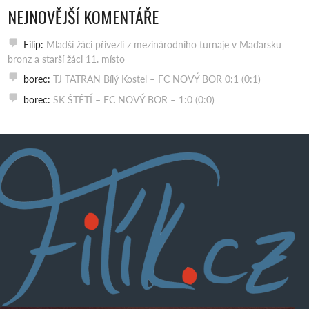
NEJNOVĚJŠÍ KOMENTÁŘE
Filip
:
Mladší žáci přivezli z mezinárodního turnaje v Maďarsku
bronz a starší žáci 11. místo
borec
:
TJ TATRAN Bílý Kostel – FC NOVÝ BOR 0:1 (0:1)
borec
:
SK ŠTĚTÍ – FC NOVÝ BOR – 1:0 (0:0)