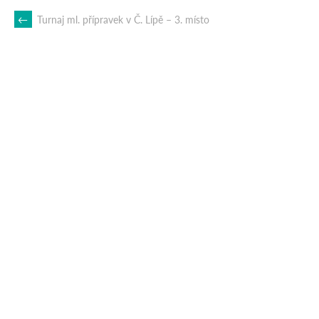
POST
←
Turnaj ml. přípravek v Č. Lípě – 3. místo
NAVIGATION