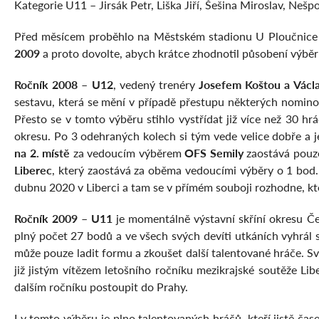
Kategorie U11 – Jirsák Petr, Liška Jiří, Šešina Miroslav, Nešp
Před měsícem proběhlo na Městském stadionu U Ploučnice
2009
a proto dovolte, abych krátce zhodnotil působení výbě
Ročník 2008 – U12
, vedený trenéry
Josefem Koštou a Vác
sestavu, která se mění v případě přestupu některých nomino
Přesto se v tomto výběru stihlo vystřídat již více než 30 hráč
okresu. Po 3 odehraných kolech si tým vede velice dobře a je
na 2. místě
za vedoucím výběrem
OFS Semily
zaostává pouze
Liberec
, který zaostává za oběma vedoucími výběry o 1 bod.
dubnu 2020 v Liberci a tam se v přímém souboji rozhodne, kt
Ročník 2009 – U11
je momentálně výstavní skříní okresu Č
plný počet 27 bodů a ve všech svých devíti utkáních vyhrál
může pouze ladit formu a zkoušet další talentované hráče. Sv
již jistým vítězem letošního ročníku mezikrajské soutěže L
dalším ročníku postoupit do Prahy.
I v tomto výběru je plno talentovaných hráčů, kteří jistě 