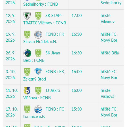
2026
Sedmihorky
Sedmihorky : FCNB
SK STAP-
12. 9.
17:00
hřiště
2026
Vilémov
TRATEC Vilémov : FCNB
FCNB : FK
19. 9.
16:30
hřiště FC
2026
Nový Bor
Slovan Hrádek n.N.
SK Jívan
26. 9.
16:30
hřiště Bělá
2026
Bělá : FCNB
FCNB : FK
3. 10.
16:00
hřiště FC
2026
Nový Bor
Železný Brod
TJ Jiskra
11. 10.
16:00
hřiště
2026
Višňová
Višňová : FCNB
FCNB : FC
17. 10.
15:30
hřiště FC
2026
Nový Bor
Lomnice n.P.