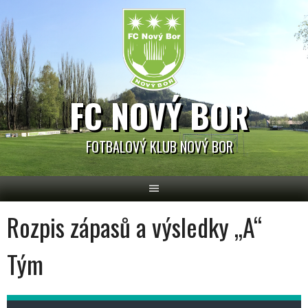
Skip
to
content
FC NOVÝ BOR
FOTBALOVÝ KLUB NOVÝ BOR
Rozpis zápasů a výsledky „A“
Tým