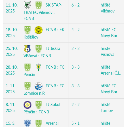
SK STAP-
11. 10.
6 - 2
hřiště
2025
Vilémov
TRATEC Vilémov :
FCNB
FCNB : FK
18. 10.
4 - 2
hřiště FC
2025
Nový Bor
Košťálov
TJ Jiskra
25. 10.
2 - 2
hřiště
2025
Višňová
Višňová : FCNB
FCNB : FC
28. 10.
3 - 3
hřiště
2025
Arsenal Č.L.
Pěnčín
FCNB : FC
1. 11.
3 - 3
hřiště FC
2025
Nový Bor
Lomnice n.P.
TJ Sokol
8. 11.
2 - 2
hřiště
2025
Turnov
Pěnčín : FCNB
Arsenal
15. 3.
5 - 1
hřiště