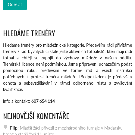
HLEDÁME TRENÉRY
Hledáme trenéry pro mládežnické kategorie. Především rádi přivítáme
trenéry z řad bývalých či stále ještě aktivních fotbalistů, kteří mají rádi
fotbal a chtějí se zapojit do výchovy mládeže v našem oddílu.
Trenérská licence není podmínkou. Jsme připraveni uchazečům podat
pomocnou ruku, především ve formě rad a všech instrukcí
potřebných k profesi trenéra mládeže. Předpokladem je především
ochota a sebevzdělávání v rámci odborného růstu a zvyšování
kvalifikace.
info a kontakt:
607 654 114
NEJNOVĚJŠÍ KOMENTÁŘE
Filip
:
Mladší žáci přivezli z mezinárodního turnaje v Maďarsku
bronz a starší žáci 11. místo