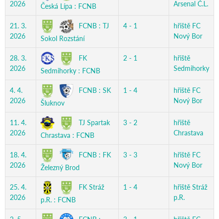
2026
Arsenal Č.L.
Česká Lípa : FCNB
FCNB : TJ
21. 3.
4 - 1
hřiště FC
2026
Nový Bor
Sokol Rozstání
FK
28. 3.
2 - 1
hřiště
2026
Sedmihorky
Sedmihorky : FCNB
FCNB : SK
4. 4.
1 - 4
hřiště FC
2026
Nový Bor
Šluknov
TJ Spartak
11. 4.
3 - 2
hřiště
2026
Chrastava
Chrastava : FCNB
FCNB : FK
18. 4.
3 - 3
hřiště FC
2026
Nový Bor
Železný Brod
FK Stráž
25. 4.
1 - 4
hřiště Stráž
2026
p.R.
p.R. : FCNB