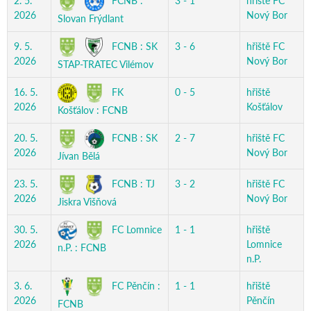
FCNB :
2. 5.
3 - 1
hřiště FC
2026
Nový Bor
Slovan Frýdlant
FCNB : SK
9. 5.
3 - 6
hřiště FC
2026
Nový Bor
STAP-TRATEC Vilémov
FK
16. 5.
0 - 5
hřiště
2026
Košťálov
Košťálov : FCNB
FCNB : SK
20. 5.
2 - 7
hřiště FC
2026
Nový Bor
Jívan Bělá
FCNB : TJ
23. 5.
3 - 2
hřiště FC
2026
Nový Bor
Jiskra Višňová
FC Lomnice
30. 5.
1 - 1
hřiště
2026
Lomnice
n.P. : FCNB
n.P.
FC Pěnčín :
3. 6.
1 - 1
hřiště
2026
Pěnčín
FCNB