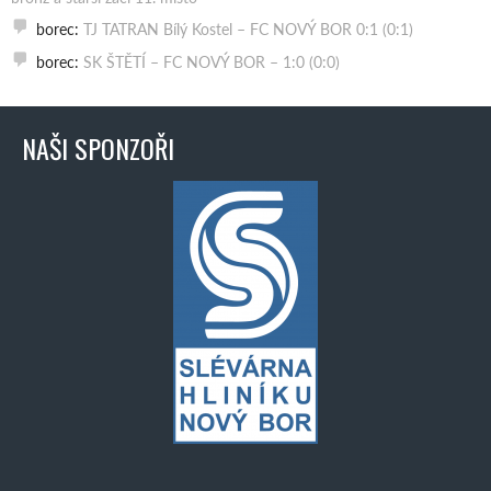
borec
:
TJ TATRAN Bílý Kostel – FC NOVÝ BOR 0:1 (0:1)
borec
:
SK ŠTĚTÍ – FC NOVÝ BOR – 1:0 (0:0)
NAŠI SPONZOŘI