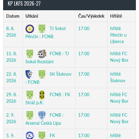
KP LKFS 2026-27
Datum
Utkání
Čas/Výsledek
Hřiště
TJ Sokol
8. 8.
17:00
hřiště
2026
Pěnčín u
Pěnčín : FCNB
Liberce
FCNB : TJ
15. 8.
17:00
hřiště FC
2026
Nový Bor
Sokol Rozstání
SK Šluknov
22. 8.
17:00
hřiště
2026
Šluknov
: FCNB
FCNB : FK
29. 8.
17:00
hřiště FC
2026
Nový Bor
Stráž p.R.
FCNB :
2. 9.
17:00
hřiště FC
2026
Nový Bor
Arsenal Česká Lípa
FK
5. 9.
17:00
hřiště