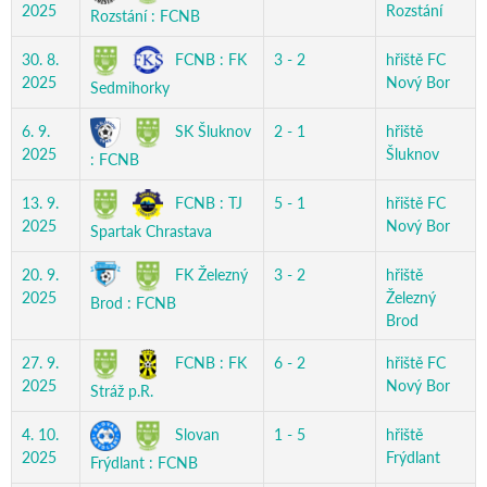
2025
Rozstání
Rozstání : FCNB
FCNB : FK
30. 8.
3 - 2
hřiště FC
2025
Nový Bor
Sedmihorky
SK Šluknov
6. 9.
2 - 1
hřiště
2025
Šluknov
: FCNB
FCNB : TJ
13. 9.
5 - 1
hřiště FC
2025
Nový Bor
Spartak Chrastava
FK Železný
20. 9.
3 - 2
hřiště
2025
Železný
Brod : FCNB
Brod
FCNB : FK
27. 9.
6 - 2
hřiště FC
2025
Nový Bor
Stráž p.R.
Slovan
4. 10.
1 - 5
hřiště
2025
Frýdlant
Frýdlant : FCNB