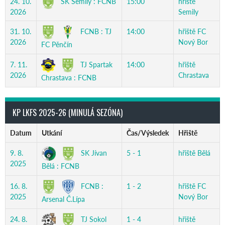
SK Semily : FCNB
24. 10.
15:00
hřiště
2026
Semily
FCNB : TJ
31. 10.
14:00
hřiště FC
2026
Nový Bor
FC Pěnčín
TJ Spartak
7. 11.
14:00
hřiště
2026
Chrastava
Chrastava : FCNB
KP LKFS 2025-26 (MINULÁ SEZÓNA)
Datum
Utkání
Čas/Výsledek
Hřiště
SK Jívan
9. 8.
5 - 1
hřiště Bělá
2025
Bělá : FCNB
FCNB :
16. 8.
1 - 2
hřiště FC
2025
Nový Bor
Arsenal Č.Lípa
TJ Sokol
24. 8.
1 - 4
hřiště