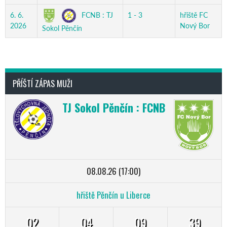
FCNB : TJ
6. 6.
1 - 3
hřiště FC
2026
Nový Bor
Sokol Pěnčín
PŘÍŠTÍ ZÁPAS MUŽI
TJ Sokol Pěnčín : FCNB
08.08.26 (17:00)
hřiště Pěnčín u Liberce
02
04
09
38