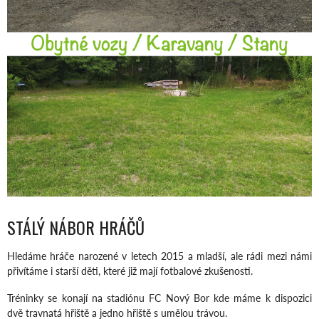
STÁLÝ NÁBOR HRÁČŮ
Hledáme hráče narozené v letech 2015 a mladší, ale rádi mezi námi
přivítáme i starší děti, které již mají fotbalové zkušenosti.
Tréninky se konají na stadiónu FC Nový Bor kde máme k dispozici
dvě travnatá hřiště a jedno hřiště s umělou trávou.