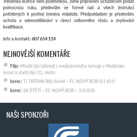
Trenérská licence není podmínkou. Jsme připraveni uchazečům podat
pomocnou ruku, především ve formě rad a všech instrukcí
potřebných k profesi trenéra mládeže. Předpokladem je především
ochota a sebevzdělávání v rámci odborného růstu a zvyšování
kvalifikace.
info a kontakt:
607 654 114
NEJNOVĚJŠÍ KOMENTÁŘE
Filip
:
Mladší žáci přivezli z mezinárodního turnaje v Maďarsku
bronz a starší žáci 11. místo
borec
:
TJ TATRAN Bílý Kostel – FC NOVÝ BOR 0:1 (0:1)
borec
:
SK ŠTĚTÍ – FC NOVÝ BOR – 1:0 (0:0)
NAŠI SPONZOŘI