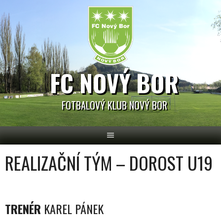
Skip
to
content
FC NOVÝ BOR
FOTBALOVÝ KLUB NOVÝ BOR
REALIZAČNÍ TÝM – DOROST U19
TRENÉR
KAREL PÁNEK