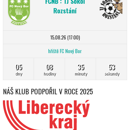
FCNB : TJ Sokol
Rozstání
15.08.26 (17:00)
hřiště FC Nový Bor
05
08
35
52
dny
hodiny
minuty
sekundy
NÁŠ KLUB PODPOŘIL V ROCE 2025