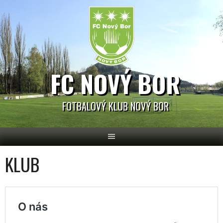
Skip
to
content
FC NOVÝ BOR
FOTBALOVÝ KLUB NOVÝ BOR
KLUB