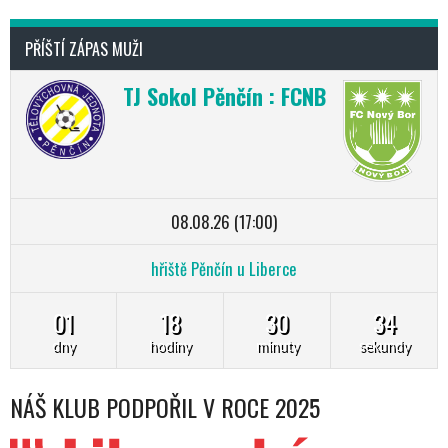
PŘÍŠTÍ ZÁPAS MUŽI
TJ Sokol Pěnčín : FCNB
08.08.26 (17:00)
hřiště Pěnčín u Liberce
01
18
30
33
dny
hodiny
minuty
sekundy
NÁŠ KLUB PODPOŘIL V ROCE 2025