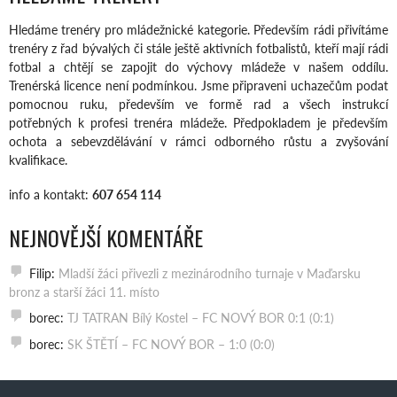
Hledáme trenéry pro mládežnické kategorie. Především rádi přivítáme
trenéry z řad bývalých či stále ještě aktivních fotbalistů, kteří mají rádi
fotbal a chtějí se zapojit do výchovy mládeže v našem oddílu.
Trenérská licence není podmínkou. Jsme připraveni uchazečům podat
pomocnou ruku, především ve formě rad a všech instrukcí
potřebných k profesi trenéra mládeže. Předpokladem je především
ochota a sebevzdělávání v rámci odborného růstu a zvyšování
kvalifikace.
info a kontakt:
607 654 114
NEJNOVĚJŠÍ KOMENTÁŘE
Filip
:
Mladší žáci přivezli z mezinárodního turnaje v Maďarsku
bronz a starší žáci 11. místo
borec
:
TJ TATRAN Bílý Kostel – FC NOVÝ BOR 0:1 (0:1)
borec
:
SK ŠTĚTÍ – FC NOVÝ BOR – 1:0 (0:0)