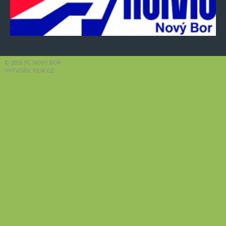
© 2026 FC NOVÝ BOR
VYTVOŘIL FILIK.CZ