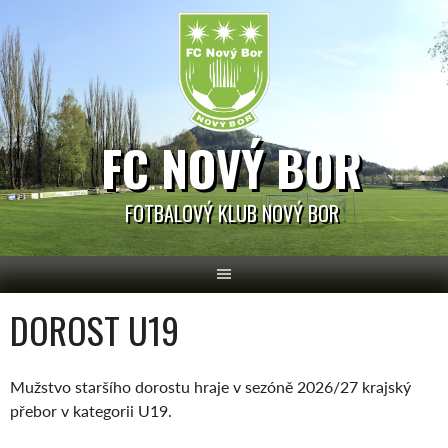
Skip
to
content
FC NOVÝ BOR
FOTBALOVÝ KLUB NOVÝ BOR
DOROST U19
Mužstvo staršího dorostu hraje v sezóně 2026/27 krajský
přebor v kategorii U19.