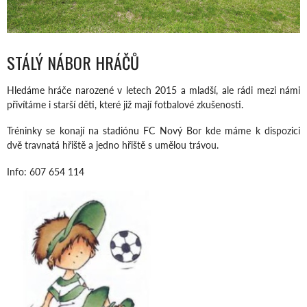
STÁLÝ NÁBOR HRÁČŮ
Hledáme hráče narozené v letech 2015 a mladší, ale rádi mezi námi
přivítáme i starší děti, které již mají fotbalové zkušenosti.
Tréninky se konají na stadiónu FC Nový Bor kde máme k dispozici
dvě travnatá hřiště a jedno hřiště s umělou trávou.
Info: 607 654 114