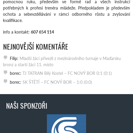
pomocnou ruku, především ve formě rad a všech instrukcí
potřebných k profesi trenéra mládeže. Předpokladem je především
ochota a sebevzdělávání v rámci odborného růstu a zvyšování
kvalifikace.
info a kontakt:
607 654 114
NEJNOVĚJŠÍ KOMENTÁŘE
Filip
:
Mladší žáci přivezli z mezinárodního turnaje v Maďarsku
bronz a starší žáci 11. místo
borec
:
TJ TATRAN Bílý Kostel – FC NOVÝ BOR 0:1 (0:1)
borec
:
SK ŠTĚTÍ – FC NOVÝ BOR – 1:0 (0:0)
NAŠI SPONZOŘI