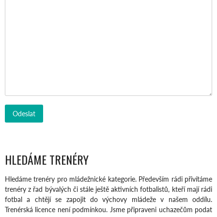
HLEDÁME TRENÉRY
Hledáme trenéry pro mládežnické kategorie. Především rádi přivítáme
trenéry z řad bývalých či stále ještě aktivních fotbalistů, kteří mají rádi
fotbal a chtějí se zapojit do výchovy mládeže v našem oddílu.
Trenérská licence není podmínkou. Jsme připraveni uchazečům podat