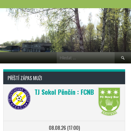
Vyhledá
PŘÍŠTÍ ZÁPAS MUŽI
TJ Sokol Pěnčín : FCNB
08.08.26 (17:00)