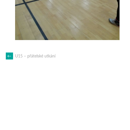
POST
←
U15 – přátelské utkání
NAVIGATION