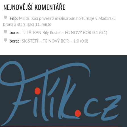
NEJNOVĚJŠÍ KOMENTÁŘE
Filip
:
Mladší žáci přivezli z mezinárodního turnaje v Maďarsku
bronz a starší žáci 11. místo
borec
:
TJ TATRAN Bílý Kostel – FC NOVÝ BOR 0:1 (0:1)
borec
:
SK ŠTĚTÍ – FC NOVÝ BOR – 1:0 (0:0)