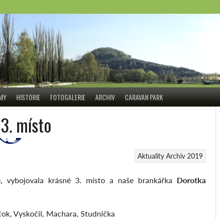
ÝMY
HISTORIE
FOTOGALERIE
ARCHIV
CARAVAN PARK
 3. místo
Aktuality
Archiv 2019
pě, vybojovala krásné 3. místo a naše brankářka
Dorotka
jčok, Vyskočil, Machara, Studnička