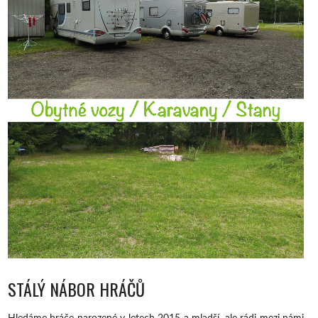
STÁLÝ NÁBOR HRÁČŮ
Hledáme hráče narozené v letech 2015 a mladší, ale rádi mezi námi