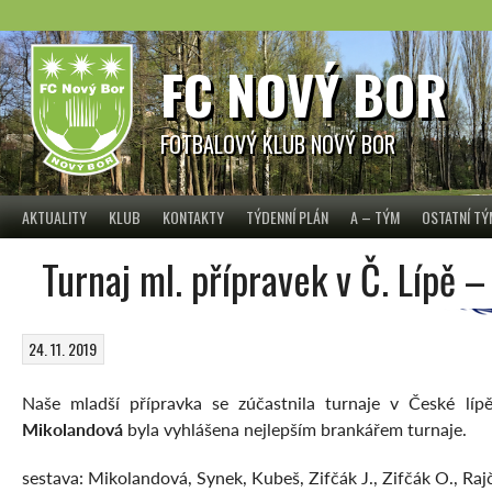
Skip
to
content
FC NOVÝ BOR
FOTBALOVÝ KLUB NOVÝ BOR
AKTUALITY
KLUB
KONTAKTY
TÝDENNÍ PLÁN
A – TÝM
OSTATNÍ T
Turnaj ml. přípravek v Č. Lípě –
24. 11. 2019
Naše mladší přípravka se zúčastnila turnaje v České lí
Mikolandová
byla vyhlášena nejlepším brankářem turnaje.
sestava: Mikolandová, Synek, Kubeš, Zifčák J., Zifčák O., Ra