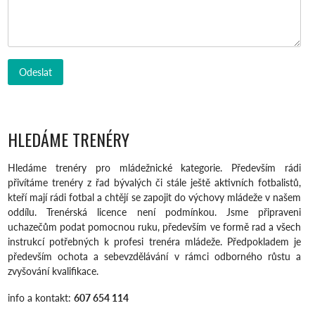
HLEDÁME TRENÉRY
Hledáme trenéry pro mládežnické kategorie. Především rádi
přivítáme trenéry z řad bývalých či stále ještě aktivních fotbalistů,
kteří mají rádi fotbal a chtějí se zapojit do výchovy mládeže v našem
oddílu. Trenérská licence není podmínkou. Jsme připraveni
uchazečům podat pomocnou ruku, především ve formě rad a všech
instrukcí potřebných k profesi trenéra mládeže. Předpokladem je
především ochota a sebevzdělávání v rámci odborného růstu a
zvyšování kvalifikace.
info a kontakt:
607 654 114