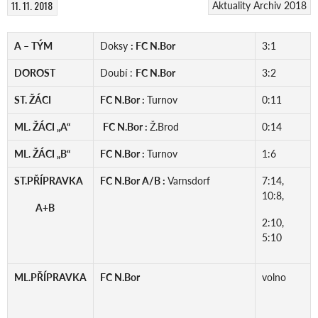
11. 11. 2018
Aktuality
Archiv 2018
A – TÝM
Doksy
: FC N.Bor
3:1
DOROST
Doubí :
FC N.Bor
3:2
ST. ŽÁCI
FC N.Bor :
Turnov
0:11
ML. ŽÁCI „A“
FC N.Bor :
Ž.Brod
0:14
ML. ŽÁCI „B“
FC N.Bor :
Turnov
1:6
ST.PŘÍPRAVKA
FC N.Bor A/B :
Varnsdorf
7:14,
10:8,
A+B
2:10,
5:10
ML.PŘÍPRAVKA
FC N.Bor
volno