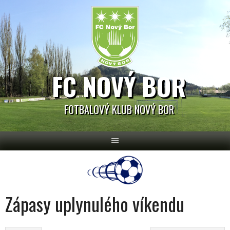
Skip
to
content
FC NOVÝ BOR
FOTBALOVÝ KLUB NOVÝ BOR
Zápasy uplynulého víkendu