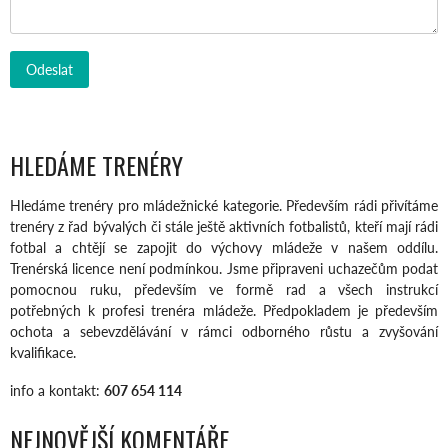
HLEDÁME TRENÉRY
Hledáme trenéry pro mládežnické kategorie. Především rádi přivítáme
trenéry z řad bývalých či stále ještě aktivních fotbalistů, kteří mají rádi
fotbal a chtějí se zapojit do výchovy mládeže v našem oddílu.
Trenérská licence není podmínkou. Jsme připraveni uchazečům podat
pomocnou ruku, především ve formě rad a všech instrukcí
potřebných k profesi trenéra mládeže. Předpokladem je především
ochota a sebevzdělávání v rámci odborného růstu a zvyšování
kvalifikace.
info a kontakt:
607 654 114
NEJNOVĚJŠÍ KOMENTÁŘE