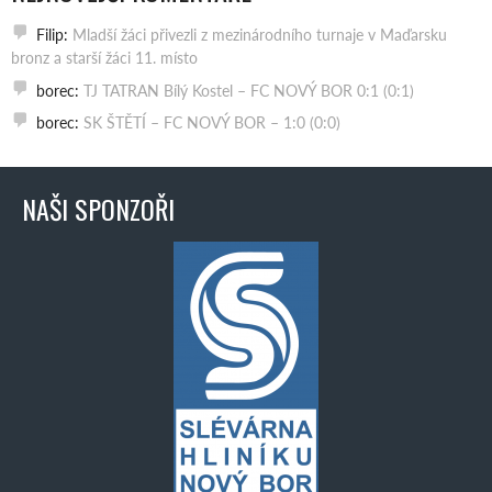
Filip
:
Mladší žáci přivezli z mezinárodního turnaje v Maďarsku
bronz a starší žáci 11. místo
borec
:
TJ TATRAN Bílý Kostel – FC NOVÝ BOR 0:1 (0:1)
borec
:
SK ŠTĚTÍ – FC NOVÝ BOR – 1:0 (0:0)
NAŠI SPONZOŘI