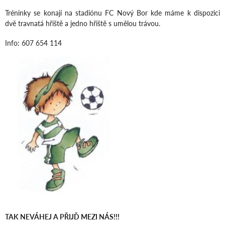
Tréninky se konají na stadiónu FC Nový Bor kde máme k dispozici
dvě travnatá hřiště a jedno hřiště s umělou trávou.
Info: 607 654 114
TAK NEVÁHEJ A PŘIJĎ MEZI NÁS!!!