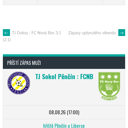
POST
←
TJ Doksy : FC Nový Bor 3:1
Zápasy uplynulého víkendu
→
(2:1)
NAVIGATION
PŘÍŠTÍ ZÁPAS MUŽI
TJ Sokol Pěnčín : FCNB
08.08.26 (17:00)
hřiště Pěnčín u Liberce