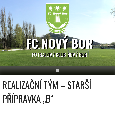
Skip
to
content
FC NOVÝ BOR
FOTBALOVÝ KLUB NOVÝ BOR
REALIZAČNÍ TÝM – STARŠÍ
PŘÍPRAVKA „B“