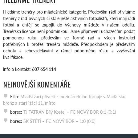
Hledáme trenéry pro mládežnické kategorie. Především rádi přivítáme
trenéry z řad bývalých či stále ještě aktivních fotbalistů, kteří mají rádi
fotbal a chtějí se zapojit do výchovy mládeže v našem oddílu.
Trenérská licence není podmínkou. Jsme připraveni uchazečům podat
pomocnou ruku, především ve formě rad a všech instrukcí
potřebných k profesi trenéra mládeže. Předpokladem je především
ochota a sebevzdělávání v rámci odborného růstu a zvyšování
kvalifikace.
info a kontakt:
607 654 114
NEJNOVĚJŠÍ KOMENTÁŘE
Filip
:
Mladší žáci přivezli z mezinárodního turnaje v Maďarsku
bronz a starší žáci 11. místo
borec
:
TJ TATRAN Bílý Kostel – FC NOVÝ BOR 0:1 (0:1)
borec
:
SK ŠTĚTÍ – FC NOVÝ BOR – 1:0 (0:0)