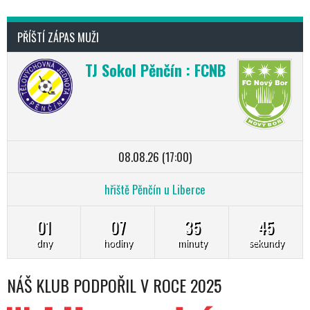
PŘÍŠTÍ ZÁPAS MUŽI
TJ Sokol Pěnčín : FCNB
08.08.26 (17:00)
hřiště Pěnčín u Liberce
01
07
35
44
dny
hodiny
minuty
sekundy
NÁŠ KLUB PODPOŘIL V ROCE 2025