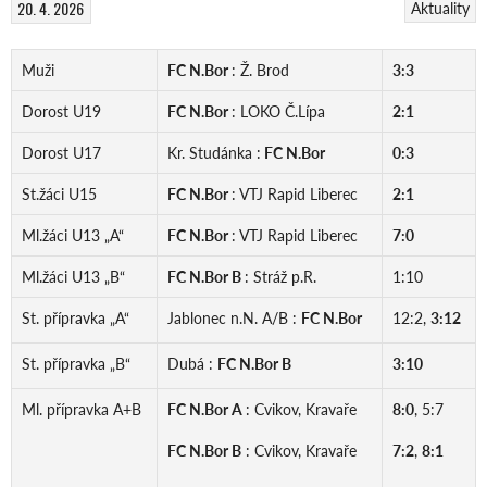
20. 4. 2026
Aktuality
Muži
FC N.Bor
: Ž. Brod
3:3
Dorost U19
FC N.Bor
: LOKO Č.Lípa
2:1
Dorost U17
Kr. Studánka :
FC N.Bor
0:3
St.žáci U15
FC N.Bor
: VTJ Rapid Liberec
2:1
Ml.žáci U13 „A“
FC N.Bor
: VTJ Rapid Liberec
7:0
Ml.žáci U13 „B“
FC N.Bor B
: Stráž p.R.
1:10
St. přípravka „A“
Jablonec n.N. A/B :
FC N.Bor
12:2,
3:12
St. přípravka „B“
Dubá :
FC N.Bor B
3:10
Ml. přípravka A+B
FC N.Bor A
: Cvikov, Kravaře
8:0
, 5:7
FC N.Bor B
: Cvikov, Kravaře
7:2
,
8:1