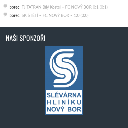
borec
:
TJ TATRAN Bílý Kostel – FC NOVÝ BOR 0:1 (0:1)
borec
:
SK ŠTĚTÍ – FC NOVÝ BOR – 1:0 (0:0)
NAŠI SPONZOŘI