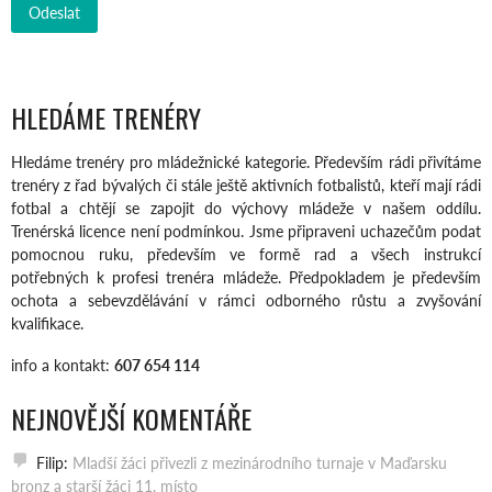
HLEDÁME TRENÉRY
Hledáme trenéry pro mládežnické kategorie. Především rádi přivítáme
trenéry z řad bývalých či stále ještě aktivních fotbalistů, kteří mají rádi
fotbal a chtějí se zapojit do výchovy mládeže v našem oddílu.
Trenérská licence není podmínkou. Jsme připraveni uchazečům podat
pomocnou ruku, především ve formě rad a všech instrukcí
potřebných k profesi trenéra mládeže. Předpokladem je především
ochota a sebevzdělávání v rámci odborného růstu a zvyšování
kvalifikace.
info a kontakt:
607 654 114
NEJNOVĚJŠÍ KOMENTÁŘE
Filip
:
Mladší žáci přivezli z mezinárodního turnaje v Maďarsku
bronz a starší žáci 11. místo