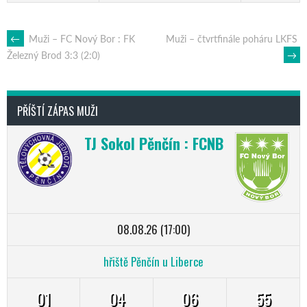
POST
←
Muži – FC Nový Bor : FK
Muži – čtvrtfinále poháru LKFS
→
Železný Brod 3:3 (2:0)
NAVIGATION
PŘÍŠTÍ ZÁPAS MUŽI
TJ Sokol Pěnčín : FCNB
08.08.26 (17:00)
hřiště Pěnčín u Liberce
01
04
06
54