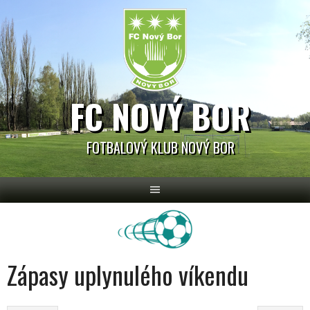
Skip
to
content
FC NOVÝ BOR
FOTBALOVÝ KLUB NOVÝ BOR
Zápasy uplynulého víkendu