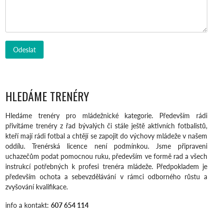
HLEDÁME TRENÉRY
Hledáme trenéry pro mládežnické kategorie. Především rádi
přivítáme trenéry z řad bývalých či stále ještě aktivních fotbalistů,
kteří mají rádi fotbal a chtějí se zapojit do výchovy mládeže v našem
oddílu. Trenérská licence není podmínkou. Jsme připraveni
uchazečům podat pomocnou ruku, především ve formě rad a všech
instrukcí potřebných k profesi trenéra mládeže. Předpokladem je
především ochota a sebevzdělávání v rámci odborného růstu a
zvyšování kvalifikace.
info a kontakt:
607 654 114