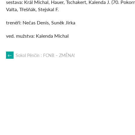
sestava: Král Michal, Hauer, Tschakert, Kalenda J. (70. Pokorn
Valta, Třešňák, Stejskal F.
trenéři: Nečas Denis, Suněk Jirka
ved. mužstva: Kalenda Michal
POST
←
Sokol Pěnčín : FCNB – ZMĚNA!
NAVIGATION