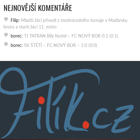
NEJNOVĚJŠÍ KOMENTÁŘE
Filip
:
Mladší žáci přivezli z mezinárodního turnaje v Maďarsku
bronz a starší žáci 11. místo
borec
:
TJ TATRAN Bílý Kostel – FC NOVÝ BOR 0:1 (0:1)
borec
:
SK ŠTĚTÍ – FC NOVÝ BOR – 1:0 (0:0)