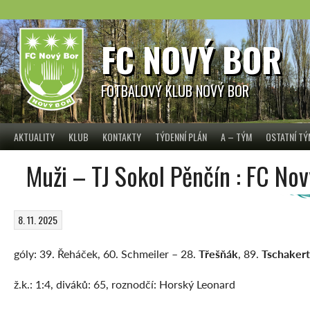
Skip
to
content
FC NOVÝ BOR
FOTBALOVÝ KLUB NOVÝ BOR
AKTUALITY
KLUB
KONTAKTY
TÝDENNÍ PLÁN
A – TÝM
OSTATNÍ T
Muži – TJ Sokol Pěnčín : FC Nový
8. 11. 2025
góly: 39. Řeháček, 60. Schmeiler – 28.
Třešňák
, 89.
Tschakert
ž.k.: 1:4, diváků: 65, roznodčí: Horský Leonard