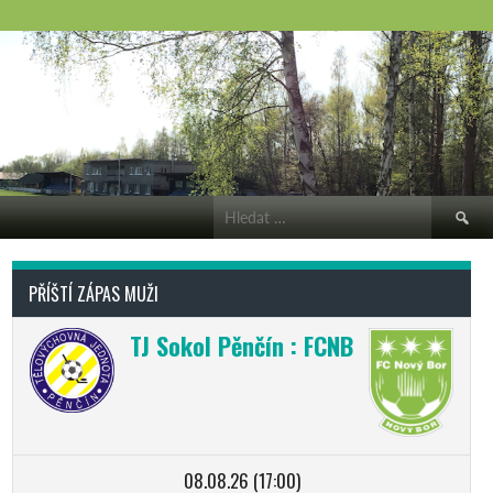
Vyhledá
PŘÍŠTÍ ZÁPAS MUŽI
TJ Sokol Pěnčín : FCNB
08.08.26 (17:00)