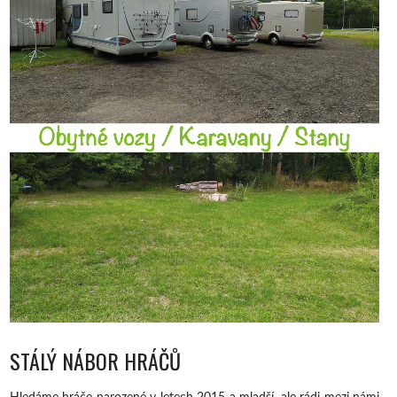
STÁLÝ NÁBOR HRÁČŮ
Hledáme hráče narozené v letech 2015 a mladší, ale rádi mezi námi