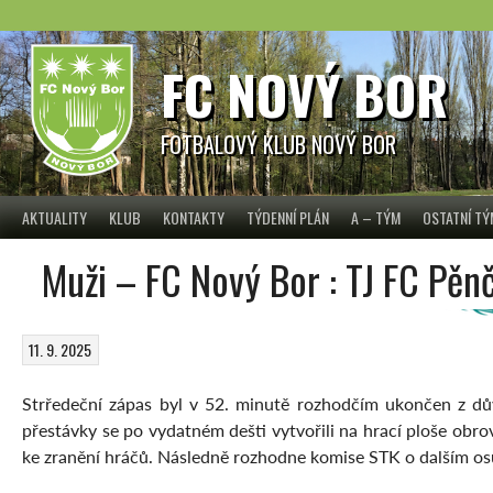
Skip
to
content
FC NOVÝ BOR
FOTBALOVÝ KLUB NOVÝ BOR
AKTUALITY
KLUB
KONTAKTY
TÝDENNÍ PLÁN
A – TÝM
OSTATNÍ T
Muži – FC Nový Bor : TJ FC P
11. 9. 2025
Strředeční zápas byl v 52. minutě rozhodčím ukončen z dů
přestávky se po vydatném dešti vytvořili na hrací ploše obro
ke zranění hráčů. Následně rozhodne komise STK o dalším os