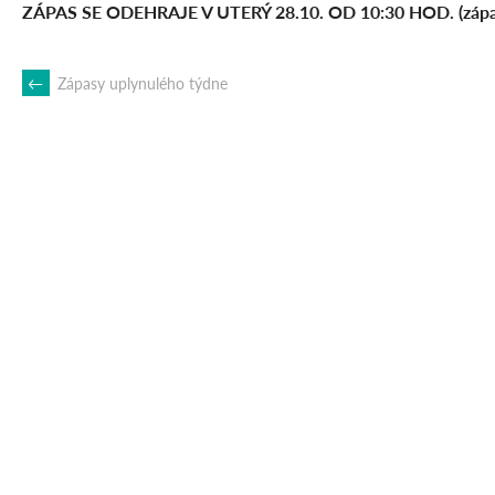
ZÁPAS SE ODEHRAJE V UTERÝ 28.10. OD 10:30 HOD. (zápas s
POST
←
Zápasy uplynulého týdne
NAVIGATION