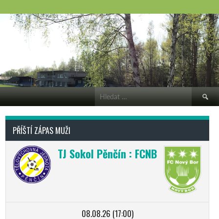
Vyhledá
PŘÍŠTÍ ZÁPAS MUŽI
TJ Sokol Pěnčín : FCNB
08.08.26 (17:00)