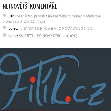
NEJNOVĚJŠÍ KOMENTÁŘE
Filip
:
Mladší žáci přivezli z mezinárodního turnaje v Maďarsku
bronz a starší žáci 11. místo
borec
:
TJ TATRAN Bílý Kostel – FC NOVÝ BOR 0:1 (0:1)
borec
:
SK ŠTĚTÍ – FC NOVÝ BOR – 1:0 (0:0)