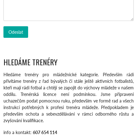
HLEDÁME TRENÉRY
Hledáme trenéry pro mládežnické kategorie. Především rádi
přivítáme trenéry z řad bývalých či stále ještě aktivních fotbalistů,
kteří mají rádi fotbal a chtějí se zapojit do výchovy mládeže v našem
oddílu. Trenérská licence není podmínkou. Jsme připraveni
uchazečům podat pomocnou ruku, především ve formě rad a všech
instrukcí potřebných k profesi trenéra mládeže. Předpokladem je
především ochota a sebevzdělávání v rámci odborného růstu a
zvyšování kvalifikace.
info a kontakt:
607 654 114