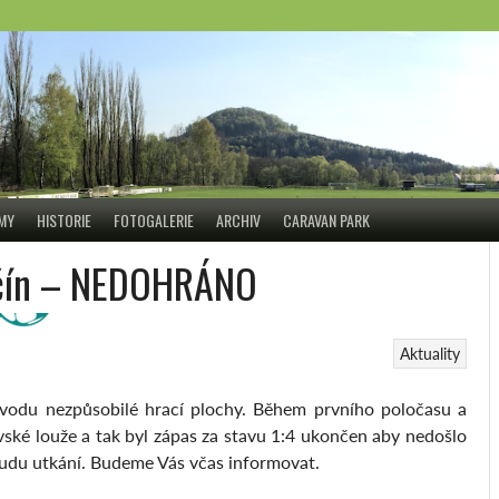
ÝMY
HISTORIE
FOTOGALERIE
ARCHIV
CARAVAN PARK
ěnčín – NEDOHRÁNO
Aktuality
vodu nezpůsobilé hrací plochy. Během prvního poločasu a
vské louže a tak byl zápas za stavu 1:4 ukončen aby nedošlo
udu utkání. Budeme Vás včas informovat.