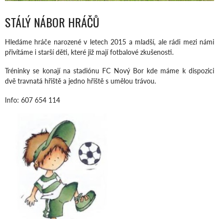
STÁLÝ NÁBOR HRÁČŮ
Hledáme hráče narozené v letech 2015 a mladší, ale rádi mezi námi
přivítáme i starší děti, které již mají fotbalové zkušenosti.
Tréninky se konají na stadiónu FC Nový Bor kde máme k dispozici
dvě travnatá hřiště a jedno hřiště s umělou trávou.
Info: 607 654 114