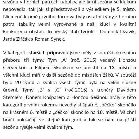
sezónu v horních patrech tabulky, ale jarní sezóna se klukům
nepovedla, tak jak si představovali a výsledkem je
5. místo
.
Nicméně kromě prvního Turnova byly ostatní týmy z horního
patra tabulky velmi vyrovnané a naši kluci v kvalitní
konkurenci obstáli. Trenérský štáb tvořili – Dominik Džavík,
Jarda Zifčák a Roman Synek.
V kategorii
starších přípravek
jsme měly v soutěži okresního
přeboru tři týmy. Tým „A“ (roč. 2015) vedený Honzou
Červenkou a Filipem Škopkem se umístil na
13. místě
a
všichni kluci míří v další sezóně do mladších žáků. V soutěži
bylo 20 týmů a kvalita všech týmů byla na velmi slušné
úrovni. Týmy „B“ a „C“ (roč.2015) s trenéry Davidem
Šterclem, Danem Kašparem a Honzou Šešinou hrály v této
kategorii prvním rokem a nevedly si špatně, „béčko“ skončilo
na krásném
6. místě
a „céčko“ skončilo na
18. místě
. Všichni
hráči pokračují ve stejné kategorii a tak se nám na příští
sezónu rýsuje velmi kvalitní tým.