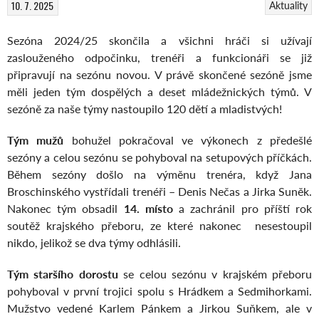
10. 7. 2025
Aktuality
Sezóna 2024/25 skončila a všichni hráči si užívají
zaslouženého odpočinku, trenéři a funkcionáři se již
připravují na sezónu novou. V právě skončené sezóně jsme
měli jeden tým dospělých a deset mládežnických týmů. V
sezóně za naše týmy nastoupilo 120 dětí a mladistvých!
Tým mužů
bohužel pokračoval ve výkonech z předešlé
sezóny a celou sezónu se pohyboval na setupových příčkách.
Během sezóny došlo na výměnu trenéra, když Jana
Broschinského vystřídali trenéři – Denis Nečas a Jirka Suněk.
Nakonec tým obsadil
14. místo
a zachránil pro příští rok
soutěž krajského přeboru, ze které nakonec nesestoupil
nikdo, jelikož se dva týmy odhlásili.
Tým staršího dorostu
se celou sezónu v krajském přeboru
pohyboval v první trojici spolu s Hrádkem a Sedmihorkami.
Mužstvo vedené Karlem Pánkem a Jirkou Suňkem, ale v