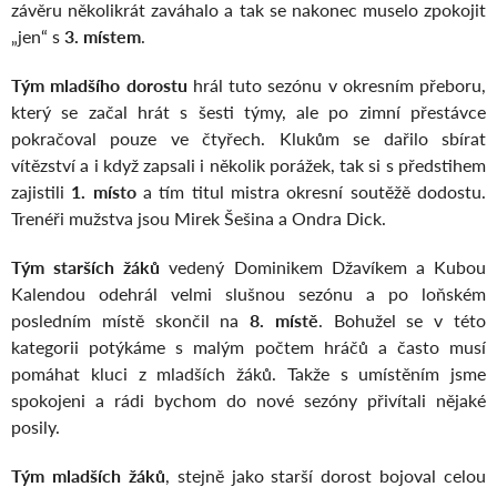
závěru několikrát zaváhalo a tak se nakonec muselo zpokojit
„jen“ s
3. místem
.
Tým mladšího dorostu
hrál tuto sezónu v okresním přeboru,
který se začal hrát s šesti týmy, ale po zimní přestávce
pokračoval pouze ve čtyřech. Klukům se dařilo sbírat
vítězství a i když zapsali i několik porážek, tak si s předstihem
zajistili
1. místo
a tím titul mistra okresní soutěžě dodostu.
Trenéři mužstva jsou Mirek Šešina a Ondra Dick.
Tým starších žáků
vedený Dominikem Džavíkem a Kubou
Kalendou odehrál velmi slušnou sezónu a po loňském
posledním místě skončil na
8. místě
. Bohužel se v této
kategorii potýkáme s malým počtem hráčů a často musí
pomáhat kluci z mladších žáků. Takže s umístěním jsme
spokojeni a rádi bychom do nové sezóny přivítali nějaké
posily.
Tým mladších žáků
, stejně jako starší dorost bojoval celou