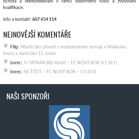
ochota a sebevzdělávání v rámci odborného růstu a zvyšování
kvalifikace.
info a kontakt:
607 654 114
NEJNOVĚJŠÍ KOMENTÁŘE
Filip
:
Mladší žáci přivezli z mezinárodního turnaje v Maďarsku
bronz a starší žáci 11. místo
borec
:
TJ TATRAN Bílý Kostel – FC NOVÝ BOR 0:1 (0:1)
borec
:
SK ŠTĚTÍ – FC NOVÝ BOR – 1:0 (0:0)
NAŠI SPONZOŘI