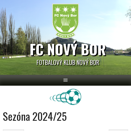
Skip
to
content
FC NOVÝ BOR
FOTBALOVÝ KLUB NOVÝ BOR
Sezóna 2024/25