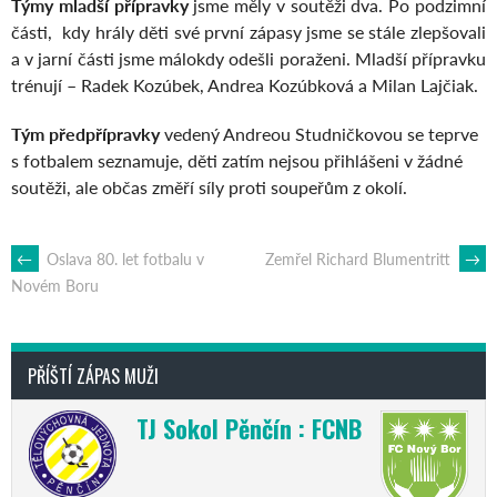
Týmy mladší přípravky
jsme měly v soutěži dva. Po podzimní
části, kdy hrály děti své první zápasy jsme se stále zlepšovali
a v jarní části jsme málokdy odešli poraženi. Mladší přípravku
trénují – Radek Kozúbek, Andrea Kozúbková a Milan Lajčiak.
Tým předpřípravky
vedený Andreou Studničkovou se teprve
s fotbalem seznamuje, děti zatím nejsou přihlášeni v žádné
soutěži, ale občas změří síly proti soupeřům z okolí.
POST
←
Oslava 80. let fotbalu v
Zemřel Richard Blumentritt
→
Novém Boru
NAVIGATION
PŘÍŠTÍ ZÁPAS MUŽI
TJ Sokol Pěnčín : FCNB