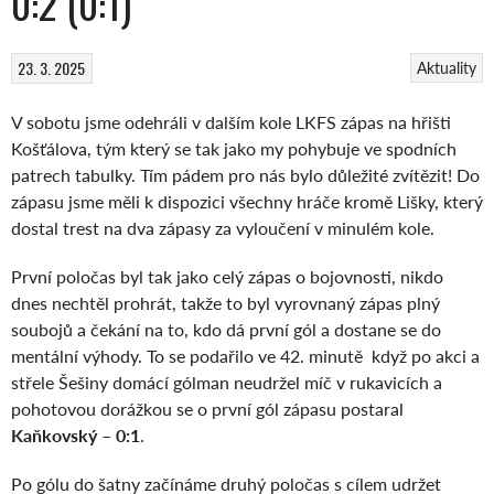
0:2 (0:1)
23. 3. 2025
Aktuality
V sobotu jsme odehráli v dalším kole LKFS zápas na hřišti
Košťálova, tým který se tak jako my pohybuje ve spodních
patrech tabulky. Tím pádem pro nás bylo důležité zvítězit! Do
zápasu jsme měli k dispozici všechny hráče kromě Lišky, který
dostal trest na dva zápasy za vyloučení v minulém kole.
První poločas byl tak jako celý zápas o bojovnosti, nikdo
dnes nechtěl prohrát, takže to byl vyrovnaný zápas plný
soubojů a čekání na to, kdo dá první gól a dostane se do
mentální výhody. To se podařilo ve 42. minutě když po akci a
střele Šešiny domácí gólman neudržel míč v rukavicích a
pohotovou dorážkou se o první gól zápasu postaral
Kaňkovský
–
0:1
.
Po gólu do šatny začínáme druhý poločas s cílem udržet