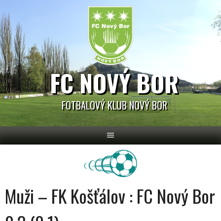
Skip
to
content
FC NOVÝ BOR
FOTBALOVÝ KLUB NOVÝ BOR
Muži – FK Košťálov : FC Nový Bor