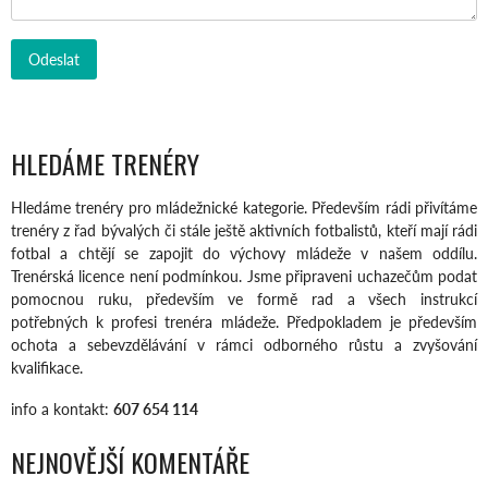
HLEDÁME TRENÉRY
Hledáme trenéry pro mládežnické kategorie. Především rádi přivítáme
trenéry z řad bývalých či stále ještě aktivních fotbalistů, kteří mají rádi
fotbal a chtějí se zapojit do výchovy mládeže v našem oddílu.
Trenérská licence není podmínkou. Jsme připraveni uchazečům podat
pomocnou ruku, především ve formě rad a všech instrukcí
potřebných k profesi trenéra mládeže. Předpokladem je především
ochota a sebevzdělávání v rámci odborného růstu a zvyšování
kvalifikace.
info a kontakt:
607 654 114
NEJNOVĚJŠÍ KOMENTÁŘE