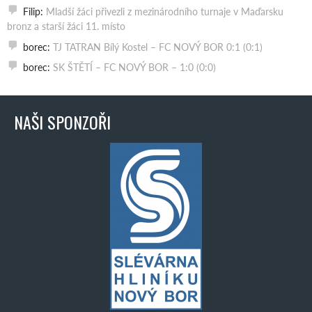
Filip
:
Mladší žáci přivezli z mezinárodního turnaje v Maďarsku
bronz a starší žáci 11. místo
borec
:
TJ TATRAN Bílý Kostel – FC NOVÝ BOR 0:1 (0:1)
borec
:
SK ŠTĚTÍ – FC NOVÝ BOR – 1:0 (0:0)
NAŠI SPONZOŘI