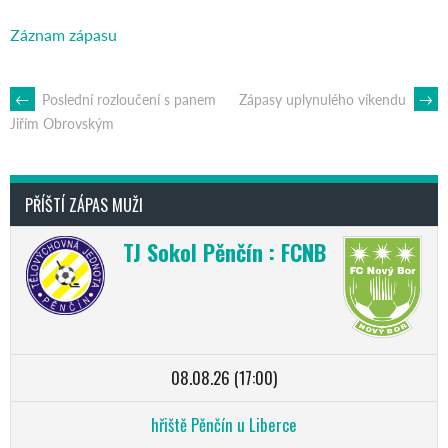
Záznam zápasu
POST
←
Poslední rozloučení s panem
Zápasy uplynulého víkendu
→
Jiřím Obrovským
NAVIGATION
PŘÍŠTÍ ZÁPAS MUŽI
TJ Sokol Pěnčín : FCNB
08.08.26 (17:00)
hřiště Pěnčín u Liberce