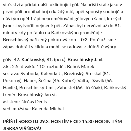
vítězství a přidat další, uklidňující gól. Na hřišti stále jako v
první půli probíhal boj o každý míč, opět spousty soubojů a
náš tým opět trápí neproměňování gólových šancí, kterých
jsme si vytvořili nejméně pět. Zápas byl nervózní až do 81.
minuty kdy po faulu na Kaňkovskýho proměňuje
Broschinský
nařízený pokutový kop –
0:2
. Poté už jsme
zápas dohráli v klidu a mohli se radovat z důležité výhry.
góly: 42.
Kaňkovský
, 81. (pen.)
Broschinský J.ml.
ž.k.: 2:5, diváků: 110, rozhodčí: Bohuš Marek
sestava: Svoboda, Kalenda J., Brezinský, Stejskal (81.
Pokorný), Hauer, Šešina (46. Kubeš), Valta, Džavík (66.
Havlík), Broschinský J.ml., Zahustel (66. Třešňák), Kaňkovský
trenér: Broschinský Jan st.
asistent: Nečas Denis
ved. mužstva: Kalenda Michal
PŘÍŠTÍ SOBOTU 29.3. HOSTÍME OD 15:30 HODIN TÝM
JISKRA VIŠŇOVÁ!