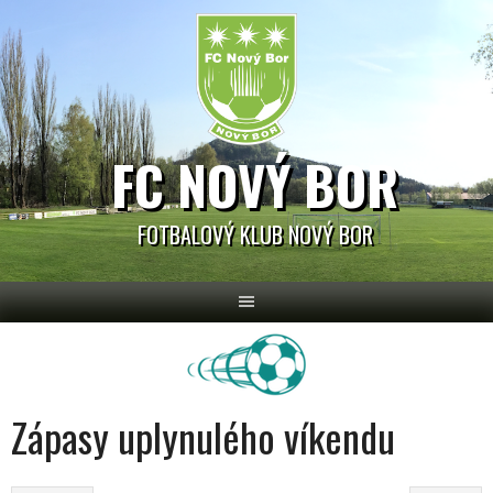
Skip
to
content
FC NOVÝ BOR
FOTBALOVÝ KLUB NOVÝ BOR
Zápasy uplynulého víkendu