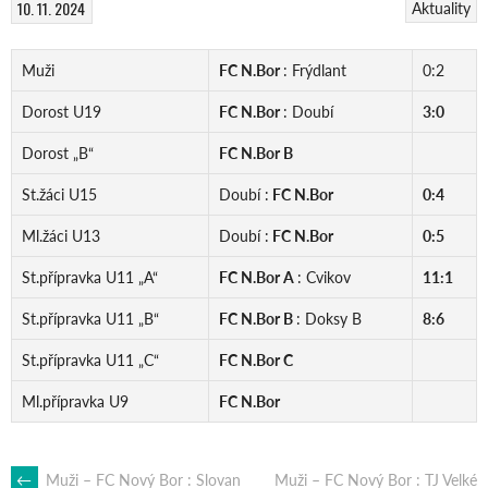
10. 11. 2024
Aktuality
Muži
FC N.Bor
: Frýdlant
0:2
Dorost U19
FC N.Bor
: Doubí
3:0
Dorost „B“
FC N.Bor B
St.žáci U15
Doubí :
FC N.Bor
0:4
Ml.žáci U13
Doubí :
FC N.Bor
0:5
St.přípravka U11 „A“
FC N.Bor A
: Cvikov
11:1
St.přípravka U11 „B“
FC N.Bor B
: Doksy B
8:6
St.přípravka U11 „C“
FC N.Bor C
Ml.přípravka U9
FC N.Bor
←
Muži – FC Nový Bor : Slovan
Muži – FC Nový Bor : TJ Velké