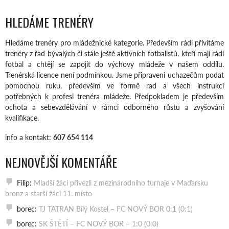
HLEDÁME TRENÉRY
Hledáme trenéry pro mládežnické kategorie. Především rádi přivítáme
trenéry z řad bývalých či stále ještě aktivních fotbalistů, kteří mají rádi
fotbal a chtějí se zapojit do výchovy mládeže v našem oddílu.
Trenérská licence není podmínkou. Jsme připraveni uchazečům podat
pomocnou ruku, především ve formě rad a všech instrukcí
potřebných k profesi trenéra mládeže. Předpokladem je především
ochota a sebevzdělávání v rámci odborného růstu a zvyšování
kvalifikace.
info a kontakt:
607 654 114
NEJNOVĚJŠÍ KOMENTÁŘE
Filip
:
Mladší žáci přivezli z mezinárodního turnaje v Maďarsku
bronz a starší žáci 11. místo
borec
:
TJ TATRAN Bílý Kostel – FC NOVÝ BOR 0:1 (0:1)
borec
:
SK ŠTĚTÍ – FC NOVÝ BOR – 1:0 (0:0)