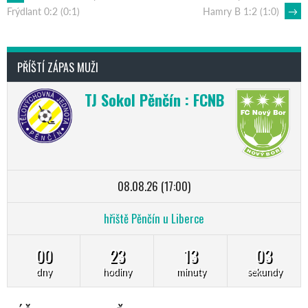
POST
Hamry B 1:2 (1:0)
→
Frýdlant 0:2 (0:1)
NAVIGATION
PŘÍŠTÍ ZÁPAS MUŽI
TJ Sokol Pěnčín : FCNB
08.08.26 (17:00)
hřiště Pěnčín u Liberce
00
23
13
02
dny
hodiny
minuty
sekundy