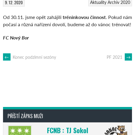
9. 12. 2020
Aktuality
Archiv 2020
Od 30.11. jsme opět zahájili
tréninkovou činnost
. Pokud nám
počasí a různá nařízení dovolí, budeme až do vánoc trénovat!
FC Nový Bor
POST
←
Konec podzimní sezóny
PF 2021
→
NAVIGATION
PŘÍŠTÍ ZÁPAS MUŽI
FCNB : TJ Sokol