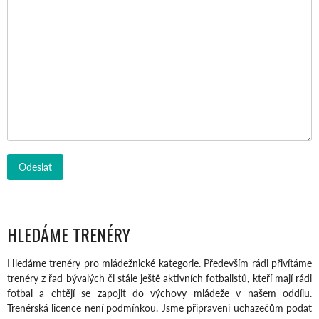
HLEDÁME TRENÉRY
Hledáme trenéry pro mládežnické kategorie. Především rádi přivítáme
trenéry z řad bývalých či stále ještě aktivních fotbalistů, kteří mají rádi
fotbal a chtějí se zapojit do výchovy mládeže v našem oddílu.
Trenérská licence není podmínkou. Jsme připraveni uchazečům podat