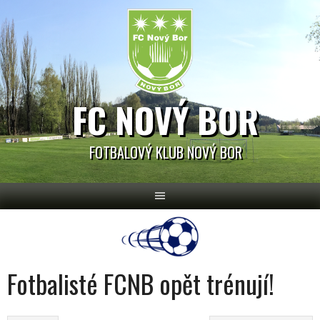
Skip
to
content
FC NOVÝ BOR
FOTBALOVÝ KLUB NOVÝ BOR
Fotbalisté FCNB opět trénují!