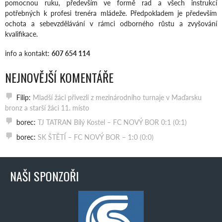
pomocnou ruku, především ve formě rad a všech instrukcí
potřebných k profesi trenéra mládeže. Předpokladem je především
ochota a sebevzdělávání v rámci odborného růstu a zvyšování
kvalifikace.
info a kontakt:
607 654 114
NEJNOVĚJŠÍ KOMENTÁŘE
Filip
:
Mladší žáci přivezli z mezinárodního turnaje v Maďarsku
bronz a starší žáci 11. místo
borec
:
TJ TATRAN Bílý Kostel – FC NOVÝ BOR 0:1 (0:1)
borec
:
SK ŠTĚTÍ – FC NOVÝ BOR – 1:0 (0:0)
NAŠI SPONZOŘI