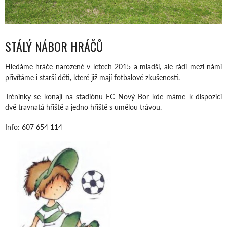
STÁLÝ NÁBOR HRÁČŮ
Hledáme hráče narozené v letech 2015 a mladší, ale rádi mezi námi
přivítáme i starší děti, které již mají fotbalové zkušenosti.
Tréninky se konají na stadiónu FC Nový Bor kde máme k dispozici
dvě travnatá hřiště a jedno hřiště s umělou trávou.
Info: 607 654 114