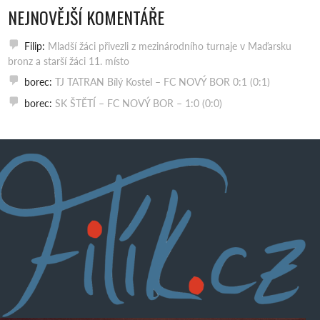
NEJNOVĚJŠÍ KOMENTÁŘE
Filip
:
Mladší žáci přivezli z mezinárodního turnaje v Maďarsku
bronz a starší žáci 11. místo
borec
:
TJ TATRAN Bílý Kostel – FC NOVÝ BOR 0:1 (0:1)
borec
:
SK ŠTĚTÍ – FC NOVÝ BOR – 1:0 (0:0)