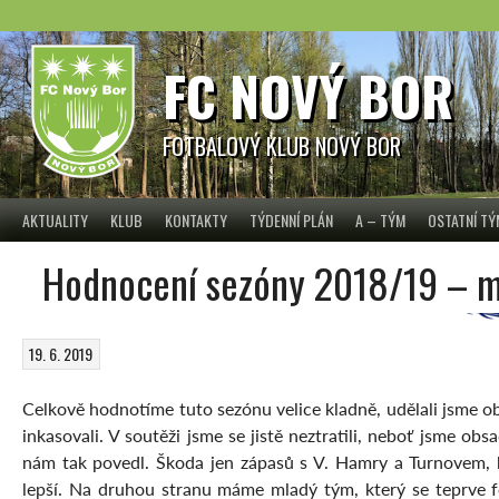
Skip
to
content
FC NOVÝ BOR
FOTBALOVÝ KLUB NOVÝ BOR
AKTUALITY
KLUB
KONTAKTY
TÝDENNÍ PLÁN
A – TÝM
OSTATNÍ T
Hodnocení sezóny 2018/19 – ml
19. 6. 2019
Celkově hodnotíme tuto sezónu velice kladně, udělali jsme ob
inkasovali. V soutěži jsme se jistě neztratili, neboť jsme obs
nám tak povedl. Škoda jen zápasů s V. Hamry a Turnovem, 
lepší. Na druhou stranu máme mladý tým, který se teprve fo