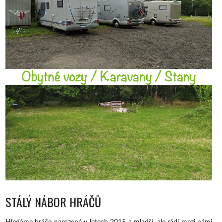
STÁLÝ NÁBOR HRÁČŮ
Hledáme hráče narozené v letech 2015 a mladší, ale rádi mezi námi