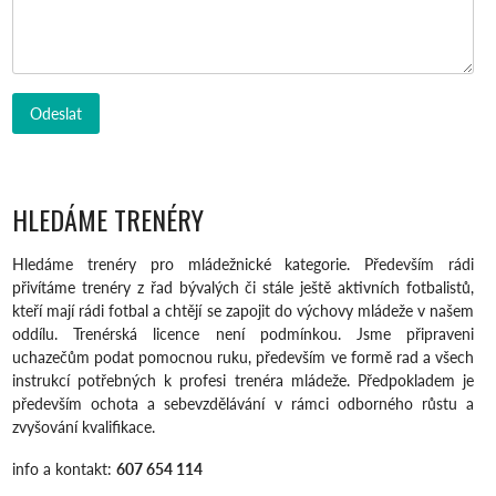
HLEDÁME TRENÉRY
Hledáme trenéry pro mládežnické kategorie. Především rádi
přivítáme trenéry z řad bývalých či stále ještě aktivních fotbalistů,
kteří mají rádi fotbal a chtějí se zapojit do výchovy mládeže v našem
oddílu. Trenérská licence není podmínkou. Jsme připraveni
uchazečům podat pomocnou ruku, především ve formě rad a všech
instrukcí potřebných k profesi trenéra mládeže. Předpokladem je
především ochota a sebevzdělávání v rámci odborného růstu a
zvyšování kvalifikace.
info a kontakt:
607 654 114