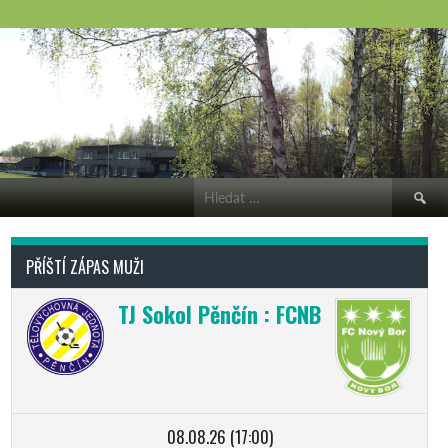
Vyhledá
PŘÍŠTÍ ZÁPAS MUŽI
TJ Sokol Pěnčín : FCNB
08.08.26 (17:00)