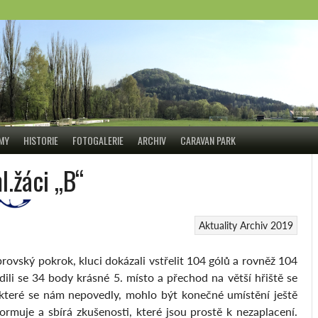
ÝMY
HISTORIE
FOTOGALERIE
ARCHIV
CARAVAN PARK
.žáci „B“
Aktuality
Archiv 2019
rovský pokrok, kluci dokázali vstřelit 104 gólů a rovněž 104
adili se 34 body krásné 5. místo a přechod na větší hřiště se
které se nám nepovedly, mohlo být konečné umístění ještě
rmuje a sbírá zkušenosti, které jsou prostě k nezaplacení.