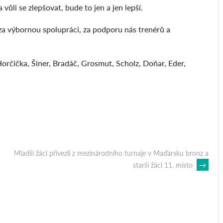
ůli se zlepšovat, bude to jen a jen lepší.
a výbornou spolupráci, za podporu nás trenérů a
orčička, Šiner, Bradáč, Grosmut, Scholz, Doňar, Eder,
Mladší žáci přivezli z mezinárodního turnaje v Maďarsku bronz a
starší žáci 11. místo
→