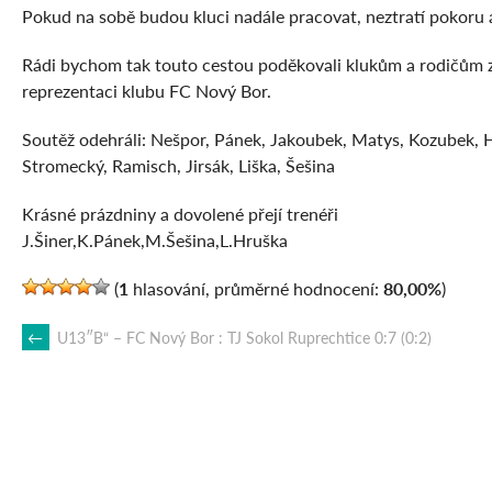
Pokud na sobě budou kluci nadále pracovat, neztratí pokoru a v
Rádi bychom tak touto cestou poděkovali klukům a rodičům z
reprezentaci klubu FC Nový Bor.
Soutěž odehráli: Nešpor, Pánek, Jakoubek, Matys, Kozubek, H
Stromecký, Ramisch, Jirsák, Liška, Šešina
Krásné prázdniny a dovolené přejí trenéři
J.Šiner,K.Pánek,M.Šešina,L.Hruška
(
1
hlasování, průměrné hodnocení:
80,00%
)
POST
←
U13″B“ – FC Nový Bor : TJ Sokol Ruprechtice 0:7 (0:2)
NAVIGATION