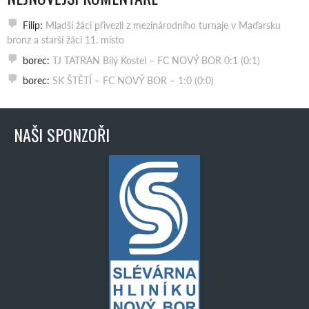
Filip
:
Mladší žáci přivezli z mezinárodního turnaje v Maďarsku
bronz a starší žáci 11. místo
borec
:
TJ TATRAN Bílý Kostel – FC NOVÝ BOR 0:1 (0:1)
borec
:
SK ŠTĚTÍ – FC NOVÝ BOR – 1:0 (0:0)
NAŠI SPONZOŘI