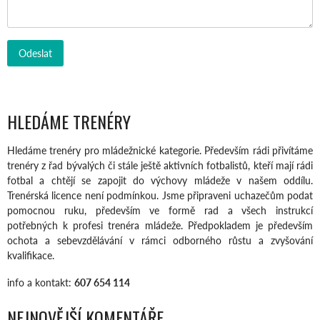
HLEDÁME TRENÉRY
Hledáme trenéry pro mládežnické kategorie. Především rádi přivítáme
trenéry z řad bývalých či stále ještě aktivních fotbalistů, kteří mají rádi
fotbal a chtějí se zapojit do výchovy mládeže v našem oddílu.
Trenérská licence není podmínkou. Jsme připraveni uchazečům podat
pomocnou ruku, především ve formě rad a všech instrukcí
potřebných k profesi trenéra mládeže. Předpokladem je především
ochota a sebevzdělávání v rámci odborného růstu a zvyšování
kvalifikace.
info a kontakt:
607 654 114
NEJNOVĚJŠÍ KOMENTÁŘE