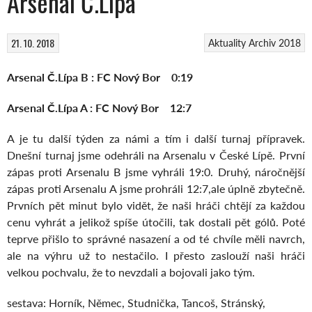
Arsenal Č.Lípa
21. 10. 2018
Aktuality
Archiv 2018
Arsenal Č.Lípa B : FC Nový Bor 0:19
Arsenal Č.Lípa A : FC Nový Bor 12:7
A je tu další týden za námi a tím i další turnaj přípravek.
Dnešní turnaj jsme odehráli na Arsenalu v České Lípě. První
zápas proti Arsenalu B jsme vyhráli 19:0. Druhý, náročnější
zápas proti Arsenalu A jsme prohráli 12:7,ale úplně zbytečně.
Prvních pět minut bylo vidět, že naši hráči chtějí za každou
cenu vyhrát a jelikož spíše útočili, tak dostali pět gólů. Poté
teprve přišlo to správné nasazení a od té chvíle měli navrch,
ale na výhru už to nestačilo. I přesto zaslouží naši hráči
velkou pochvalu, že to nevzdali a bojovali jako tým.
sestava: Horník, Němec, Studnička, Tancoš, Stránský,