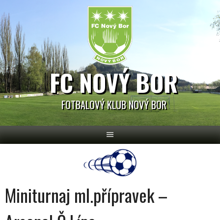
Skip
to
content
FC NOVÝ BOR
FOTBALOVÝ KLUB NOVÝ BOR
Miniturnaj ml.přípravek –