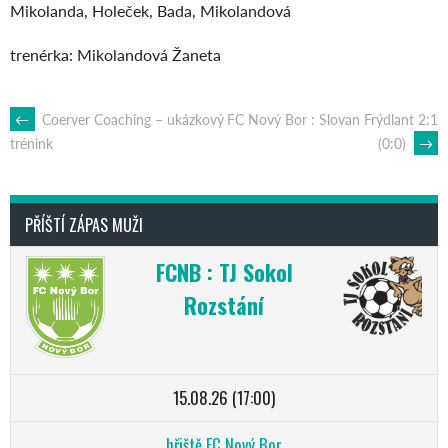
Mikolanda, Holeček, Bada, Mikolandová
trenérka: Mikolandová Žaneta
POST
←
Coerver Coaching – ukázkový
FC Nový Bor : Slovan Frýdlant 2:1
(0:0)
→
trénink
NAVIGATION
PŘÍŠTÍ ZÁPAS MUŽI
FCNB : TJ Sokol
Rozstání
15.08.26 (17:00)
hřiště FC Nový Bor