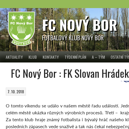
Skip
to
content
FC NOVÝ BOR
FOTBALOVÝ KLUB NOVÝ BOR
AKTUALITY
KLUB
KONTAKTY
TÝDENNÍ PLÁN
A – TÝM
OSTATNÍ T
FC Nový Bor : FK Slovan Hrádek 
7. 10. 2018
O tomto víkendu se událo v našem městě řadu událostí. Jed
celém městě ukázka různých výrobních procesů. Třetí – kraj
Za tento klub hraje známý fotbalista i bývalý hráč našeho k
posledních zápasech vede snaživě a tak nás čekal nebezpečný