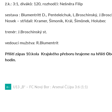
ž.k.: 3:1, diváků: 120, rozhodčí: Nešněra Filip
sestava : Blumentritt D., Penteleichuk, L.Broschinský, J.Bros
Nosek – střídali: Kramer, Šimoník, Král, Šimůnek, Holubec
trenér: J.Broschinský st.
vedoucí mužstva: R.Blumentrit
Příští zápas 10.kola Krajského přeboru hrajeme na hřišti
hodin.
POST
←
U13 „B“ – FC Nový Bor : Arsenal Č.Lípa 3:6 (1:1)
NAVIGATION