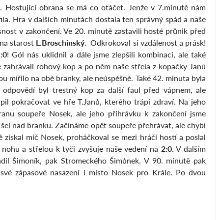
 Hostující obrana se má co otáčet. Jenže v 7.minutě nám
efila. Hra v dalších minutách dostala ten správný spád a naše
nost v zakončení. Ve 20. minutě zastavili hosté průnik před
 na starost
L.Broschinský
. Odkrokoval si vzdálenost a prásk!
:0
! Gól nás uklidnil a dále jsme zlepšili kombinaci, ale také
sme zahrávali rohový kop a po něm naše střela z kopačky Janů
ou mířilo na obě branky, ale neúspěšně. Také 42. minuta byla
odpovědí byl trestný kop za další faul před vápnem, ale
il pokračovat ve hře T.Janů, kterého trápí zdraví. Na jeho
anu soupeře Nosek, ale jeho přihrávku k zakončení jsme
č šel nad branku. Začínáme opět soupeře přehrávat, ale chybí
 získal míč Nosek, proháčkoval se mezi hráči hostí a poslal
a nohu a střelou k tyči zvyšuje naše vedení na
2:0
. V dalším
radil Šimoník, pak Stromeckého Šimůnek. V 90. minutě pak
 své zápasové nasazení i místo Nosek pro Krále. Po dvou