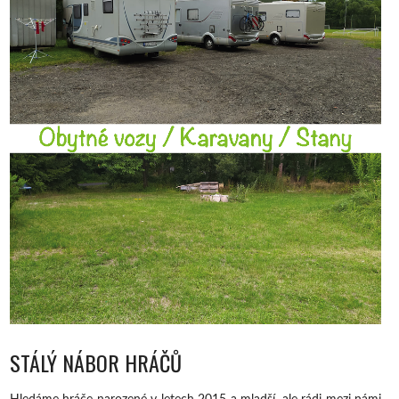
STÁLÝ NÁBOR HRÁČŮ
Hledáme hráče narozené v letech 2015 a mladší, ale rádi mezi námi