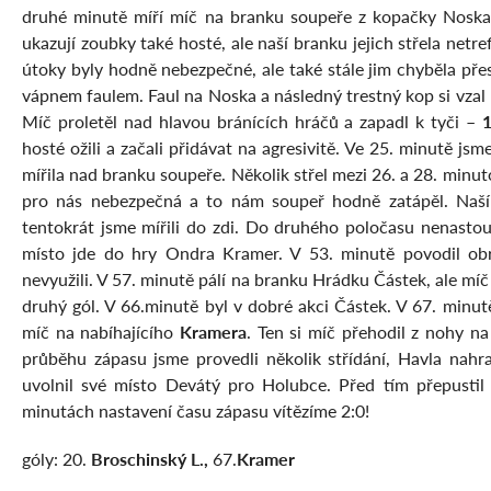
druhé minutě míří míč na branku soupeře z kopačky Noska.
ukazují zoubky také hosté, ale naší branku jejich střela netr
útoky byly hodně nebezpečné, ale také stále jim chyběla přes
vápnem faulem. Faul na Noska a následný trestný kop si vzal
Míč proletěl nad hlavou bránících hráčů a zapadl k tyči –
1
hosté ožili a začali přidávat na agresivitě. Ve 25. minutě j
mířila nad branku soupeře. Několik střel mezi 26. a 28. minut
pro nás nebezpečná a to nám soupeř hodně zatápěl. Naší 
tentokrát jsme mířili do zdi. Do druhého poločasu nenastoup
místo jde do hry Ondra Kramer. V 53. minutě povodil obr
nevyužili. V 57. minutě pálí na branku Hrádku Částek, ale mí
druhý gól. V 66.minutě byl v dobré akci Částek. V 67. minutě
míč na nabíhajícího
Kramera
. Ten si míč přehodil z nohy n
průběhu zápasu jsme provedli několik střídání, Havla nah
uvolnil své místo Devátý pro Holubce. Před tím přepustil
minutách nastavení času zápasu vítězíme 2:0!
góly: 20.
Broschinský L.,
67.
Kramer