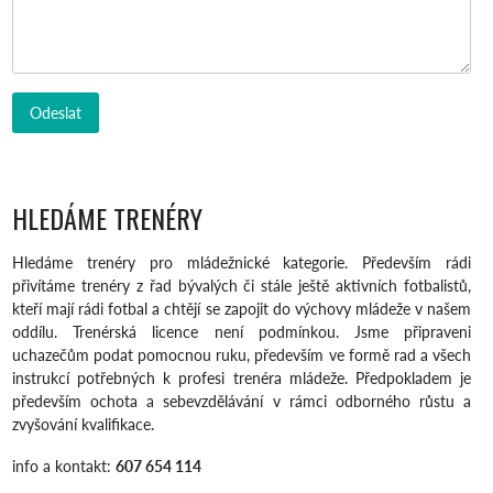
HLEDÁME TRENÉRY
Hledáme trenéry pro mládežnické kategorie. Především rádi
přivítáme trenéry z řad bývalých či stále ještě aktivních fotbalistů,
kteří mají rádi fotbal a chtějí se zapojit do výchovy mládeže v našem
oddílu. Trenérská licence není podmínkou. Jsme připraveni
uchazečům podat pomocnou ruku, především ve formě rad a všech
instrukcí potřebných k profesi trenéra mládeže. Předpokladem je
především ochota a sebevzdělávání v rámci odborného růstu a
zvyšování kvalifikace.
info a kontakt:
607 654 114