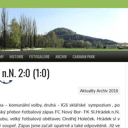
ÝMY
HISTORIE
FOTOGALERIE
ARCHIV
CARAVAN PARK
n.N. 2:0 (1:0)
Aktuality
Archiv 2018
na – komunální volby, druhá – IGS sklářské sympozium , po
ský přebor-fotbalový zápas FC Nový Bor- FK Sl.Hrádek n.N.
lubu, velký fotbalový obětavec Ondřej Holeček. Hrádek si v
 soupeř. Zápas jsme začali opatrně a také odpovědně. Již ve