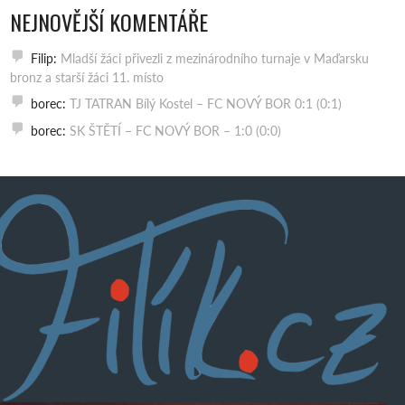
NEJNOVĚJŠÍ KOMENTÁŘE
Filip
:
Mladší žáci přivezli z mezinárodního turnaje v Maďarsku
bronz a starší žáci 11. místo
borec
:
TJ TATRAN Bílý Kostel – FC NOVÝ BOR 0:1 (0:1)
borec
:
SK ŠTĚTÍ – FC NOVÝ BOR – 1:0 (0:0)