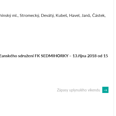
chinský ml., Stromecký, Devátý, Kubeš, Havel, Janů, Částek,
 Občanského sdružení FK SEDMIHORKY – 13.října 2018 od 15
Zápasy uplynulého víkendu
→