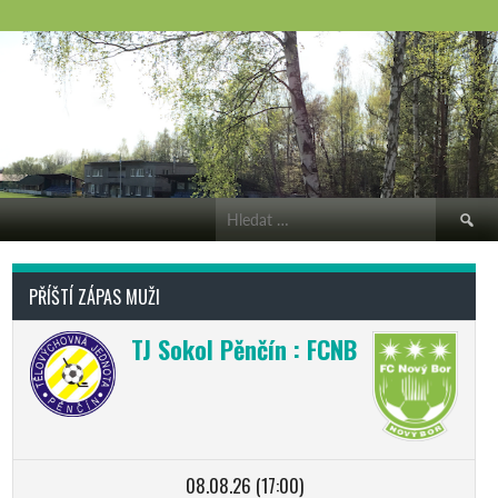
Vyhledá
PŘÍŠTÍ ZÁPAS MUŽI
TJ Sokol Pěnčín : FCNB
08.08.26 (17:00)