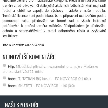
Hledáme trenéry pro mládežnické kategorie. Především rádi přivítáme
trenéry z řad bývalých či stále ještě aktivních fotbalistů, kteří mají rádi
fotbal a chtějí se zapojit do výchovy mládeže v našem oddílu.
Trenérská licence není podmínkou. Jsme připraveni uchazečům podat
pomocnou ruku, především ve formě rad a všech instrukcí
potřebných k profesi trenéra mládeže. Předpokladem je především
ochota a sebevzdělávání v rámci odborného růstu a zvyšování
kvalifikace.
info a kontakt:
607 654 114
NEJNOVĚJŠÍ KOMENTÁŘE
Filip
:
Mladší žáci přivezli z mezinárodního turnaje v Maďarsku
bronz a starší žáci 11. místo
borec
:
TJ TATRAN Bílý Kostel – FC NOVÝ BOR 0:1 (0:1)
borec
:
SK ŠTĚTÍ – FC NOVÝ BOR – 1:0 (0:0)
NAŠI SPONZOŘI