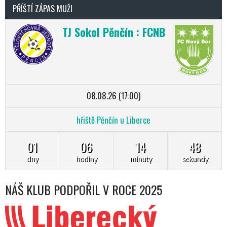
PŘÍŠTÍ ZÁPAS MUŽI
TJ Sokol Pěnčín : FCNB
08.08.26 (17:00)
hřiště Pěnčín u Liberce
01
06
14
47
dny
hodiny
minuty
sekundy
NÁŠ KLUB PODPOŘIL V ROCE 2025