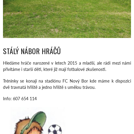
STÁLÝ NÁBOR HRÁČŮ
Hledáme hráče narozené v letech 2015 a mladší, ale rádi mezi námi
přivítáme i starší děti, které již mají fotbalové zkušenosti.
Tréninky se konají na stadiónu FC Nový Bor kde máme k dispozici
dvě travnatá hřiště a jedno hřiště s umělou trávou.
Info: 607 654 114