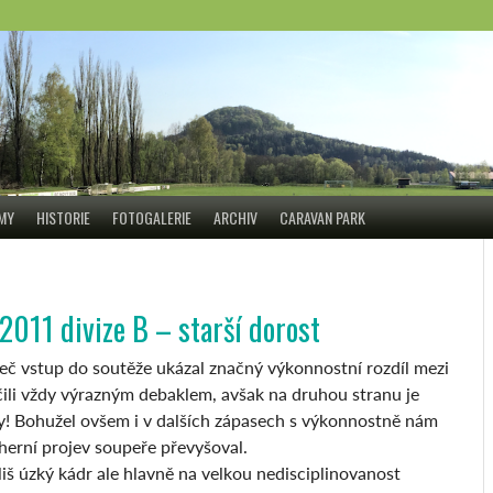
ÝMY
HISTORIE
FOTOGALERIE
ARCHIV
CARAVAN PARK
011 divize B – starší dorost
leč vstup do soutěže ukázal značný výkonnostní rozdíl mezi
nčili vždy výrazným debaklem, avšak na druhou stranu je
lky! Bohužel ovšem i v dalších zápasech s výkonnostně nám
herní projev soupeře převyšoval.
liš úzký kádr ale hlavně na velkou nedisciplinovanost