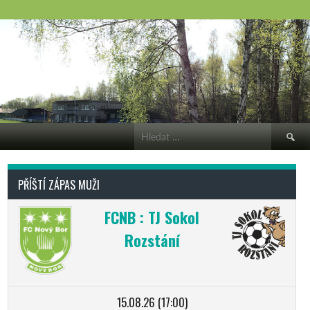
Vyhledá
PŘÍŠTÍ ZÁPAS MUŽI
FCNB : TJ Sokol
Rozstání
15.08.26 (17:00)