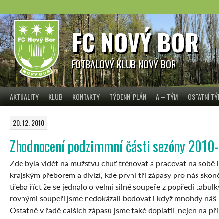
Skip
to
content
FC NOVÝ BOR
FOTBALOVÝ KLUB NOVÝ BOR
AKTUALITY
KLUB
KONTAKTY
TÝDENNÍ PLÁN
A – TÝM
OSTATNÍ T
20. 12. 2010
Zhodnocení podzimmní části sezóny 2010-2
Zde byla vidět na mužstvu chuť trénovat a pracovat na sobě 
krajským přeborem a divizí, kde první tři zápasy pro nás sko
třeba říct že se jednalo o velmi silné soupeře z popředí tabu
rovnými soupeři jsme nedokázali bodovat i když mnohdy náš 
Ostatně v řadě dalších zápasů jsme také doplatili nejen na pří