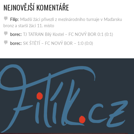
NEJNOVĚJŠÍ KOMENTÁŘE
Filip
:
Mladší žáci přivezli z mezinárodního turnaje v Maďarsku
bronz a starší žáci 11. místo
borec
:
TJ TATRAN Bílý Kostel – FC NOVÝ BOR 0:1 (0:1)
borec
:
SK ŠTĚTÍ – FC NOVÝ BOR – 1:0 (0:0)