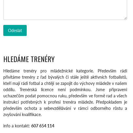
HLEDÁME TRENÉRY
Hledáme trenéry pro mládežnické kategorie. Především rádi
přivítáme trenéry z řad bývalých či stále ještě aktivních fotbalistů,
kteří mají rádi fotbal a chtějí se zapojit do výchovy mládeže v našem
oddílu. Trenérská licence není podmínkou. Jsme připraveni
uchazečům podat pomocnou ruku, především ve formě rad a všech
instrukcí potřebných k profesi trenéra mládeže. Předpokladem je
především ochota a sebevzdělávání v rámci odborného růstu a
zvyšování kvalifikace.
info a kontakt:
607 654 114