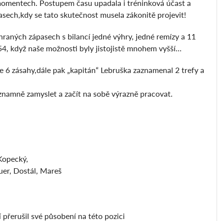
 momentech. Postupem času upadala i tréninková účast a
sech,kdy se tato skutečnost musela zákonitě projevit!
hraných zápasech s bilancí jedné výhry, jedné remízy a 11
54, když naše možnosti byly jistojistě mnohem vyšší…
e 6 zásahy,dále pak „kapitán“ Lebruška zaznamenal 2 trefy a
ýznamně zamyslet a začít na sobě výrazně pracovat.
Kopecký,
uer, Dostál, Mareš
 přerušil své působení na této pozici