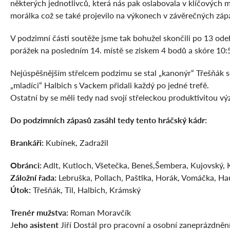
některých jednotlivců, která nás pak oslabovala v klíčových
morálka což se také projevilo na výkonech v závěrečných zápa
V podzimní části soutěže jsme tak bohužel skončili po 13 ode
porážek na posledním 14. místě se ziskem 4 bodů a skóre 10:
Nejúspěšnějším střelcem podzimu se stal „kanonýr“ Třešňák s
„mladíci“ Halbich s Vackem přidali každý po jedné trefě.
Ostatní by se měli tedy nad svojí střeleckou produktivitou v
Do podzimních zápasů zasáhl tedy tento hráčský kádr:
Brankáři:
Kubínek, Zadražil
Obránci:
Adlt, Kutloch, Všetečka, Beneš,Šembera, Kujovský, 
Záložní řada:
Lebruška, Pollach, Paštika, Horák, Vomáčka, Ha
Útok:
Třešňák, Til, Halbich, Krámský
Trenér mužstva:
Roman Moravčík
J
eho asistent
Jiří Dostál pro pracovní a osobní zaneprázdnění