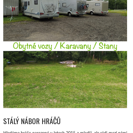
STÁLÝ NÁBOR HRÁČŮ
Hledáme hráče narozené v letech 2015 a mladší, ale rádi mezi námi