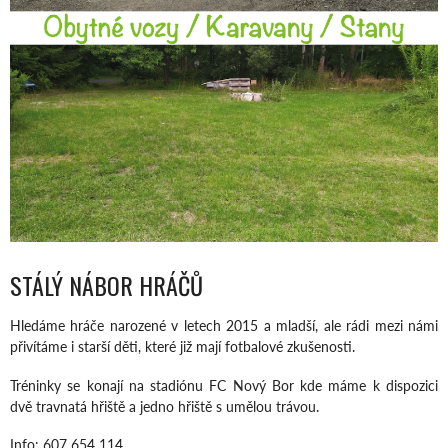
STÁLÝ NÁBOR HRÁČŮ
Hledáme hráče narozené v letech 2015 a mladší, ale rádi mezi námi
přivítáme i starší děti, které již mají fotbalové zkušenosti.
Tréninky se konají na stadiónu FC Nový Bor kde máme k dispozici
dvě travnatá hřiště a jedno hřiště s umělou trávou.
Info: 607 654 114