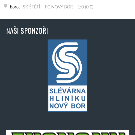
borec
:
SK ŠTĚTÍ – FC NOVÝ BOR – 1:0 (0:0)
NAŠI SPONZOŘI