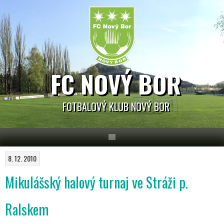
Skip
to
content
FC NOVÝ BOR
FOTBALOVÝ KLUB NOVÝ BOR
8. 12. 2010
Mikulášský halový turnaj ve Stráži p.
Ralskem