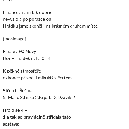
Finále už nám tak dobře
nevyšlo a po porážce od
Hrádku jsme skončili na krásném druhém místě.
{mosimage}
Finále :
FC Nový
Bor
– Hrádek n. N. 0 : 4
K pěkné atmosféře
nakonec přispěl i mikuláš s čertem.
Střelci :
Šešina
5, Malič 3,Liška 2,Krpata 2,Džavik 2
Hrálo se 4 +
1 a tak se pravidelně střídala tato
sestava: