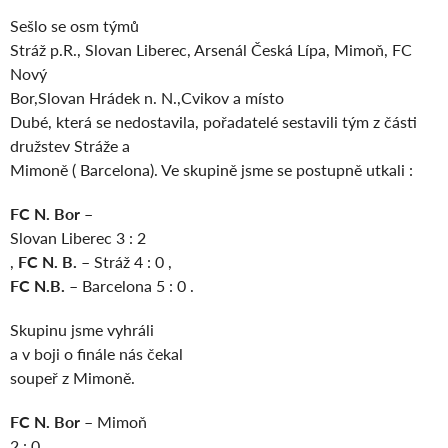
Sešlo se osm týmů
Stráž p.R., Slovan Liberec, Arsenál Česká Lípa, Mimoň, FC
Nový
Bor,Slovan Hrádek n. N.,Cvikov a místo
Dubé, která se nedostavila, pořadatelé sestavili tým z části
družstev Stráže a
Mimoně ( Barcelona). Ve skupině jsme se postupně utkali :
FC N. Bor –
Slovan Liberec 3 : 2
,
FC N. B.
– Stráž 4 : 0 ,
FC N.B.
– Barcelona 5 : 0 .
Skupinu jsme vyhráli
a v boji o finále nás čekal
soupeř z Mimoně.
FC N. Bor
– Mimoň
2 : 0