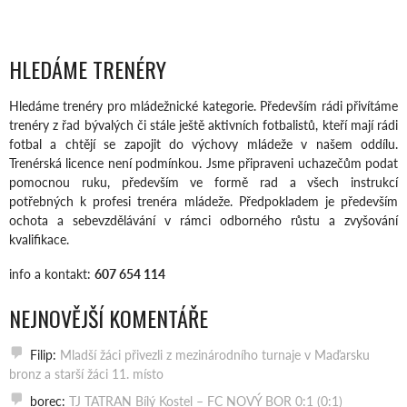
HLEDÁME TRENÉRY
Hledáme trenéry pro mládežnické kategorie. Především rádi přivítáme
trenéry z řad bývalých či stále ještě aktivních fotbalistů, kteří mají rádi
fotbal a chtějí se zapojit do výchovy mládeže v našem oddílu.
Trenérská licence není podmínkou. Jsme připraveni uchazečům podat
pomocnou ruku, především ve formě rad a všech instrukcí
potřebných k profesi trenéra mládeže. Předpokladem je především
ochota a sebevzdělávání v rámci odborného růstu a zvyšování
kvalifikace.
info a kontakt:
607 654 114
NEJNOVĚJŠÍ KOMENTÁŘE
Filip
:
Mladší žáci přivezli z mezinárodního turnaje v Maďarsku
bronz a starší žáci 11. místo
borec
:
TJ TATRAN Bílý Kostel – FC NOVÝ BOR 0:1 (0:1)