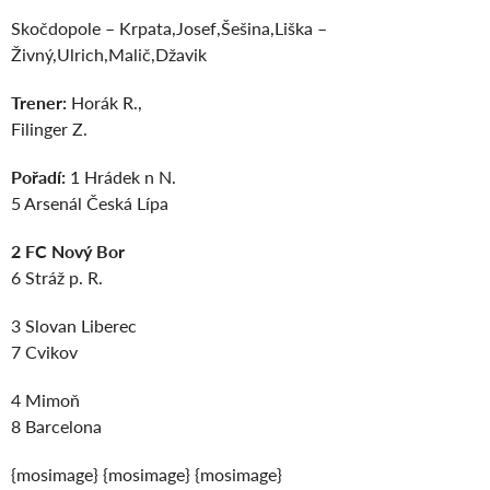
Skočdopole – Krpata,Josef,Šešina,Liška –
Živný,Ulrich,Malič,Džavik
Trener:
Horák R.,
Filinger Z.
Pořadí:
1 Hrádek n N.
5 Arsenál Česká Lípa
2 FC Nový Bor
6 Stráž p. R.
3 Slovan Liberec
7 Cvikov
4 Mimoň
8 Barcelona
{mosimage} {mosimage} {mosimage}