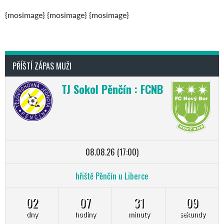
{mosimage} {mosimage} {mosimage}
PŘÍŠTÍ ZÁPAS MUŽI
TJ Sokol Pěnčín : FCNB
08.08.26 (17:00)
hřiště Pěnčín u Liberce
02
07
31
09
dny
hodiny
minuty
sekundy