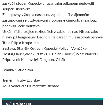
zaskočil stoper Kopecký a razantním odkopem nedovolil
soupeři skórovat.
Za bojovný výkon a nasazení, zejména při vzájemném
zastupování se a zdvojování v obranné činnosti, si zaslouží
pochvalu celé mužstvo!
Utkání řídila trojice rozhodčích z Jablonce nad Nisou. Jako
hlavní p.Neugebauer Bedřich, na čarách mu asistovali pánové
Trdla Filip a Krupa Jan.
Sestava: Staněk-Kutloch,Kopecký,Pollach,Vomáčka-
Dostál,Hauer,Vacek,Paštika-Halbich,Chýlek(36´Studnička)
Připraveni: Koldovský, Dragoun, Čihák
Branka : Studnička
Trenér : Hrubý Ladislav
As. a vedoucí : Blumentritt Richard
PŘÍŠTÍ ZÁPAS MUŽI