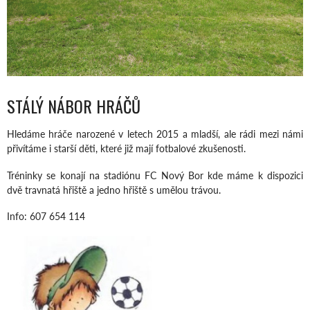
STÁLÝ NÁBOR HRÁČŮ
Hledáme hráče narozené v letech 2015 a mladší, ale rádi mezi námi
přivítáme i starší děti, které již mají fotbalové zkušenosti.
Tréninky se konají na stadiónu FC Nový Bor kde máme k dispozici
dvě travnatá hřiště a jedno hřiště s umělou trávou.
Info: 607 654 114