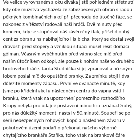
Ve velice vyrovnaném a oku diváka jistě pohledném střetnutí,
kdy obě mužstva vycházela ze zabezpečených obran s řadou
pěkných kombinačních akcí při přechodu do útočné fáze, se
nakonec z vítězství radovali naši hráči. Dvě minuty před
koncem, kdy se stupňoval náš závěrečný tlak, přišel dlouhý
cent za obranu na nabíhajícího Halbicha, který se dostal svoji
dravostí před stopery a vzniklou situaci musel řešit domácí
gólman. Včasným vyběhnutím před vápno sice míč před
naším útočníkem odkopl, ale pouze k nohám našeho druhého
hrotového hráče. Jarda Studnička si jej zpracoval a přesným
lobem poslal míč do opuštěné branky. Za zmínku stojí i dva
důležité momenty zápasu. První ve dvanácté minutě, kdy
jsme po křídelní akci a následném centru do vápna vsítili
branku, která však na upozornění pomezního rozhodčího
Krupy nebyla pro údajné postavení mimo hru uznána.Druhý,
pro nás důležitý moment, nastal v 50.minutě. Soupeři se po
sérii nebezpečných rohových kopů a následném závaru v
pokutovém území podařilo překonat našeho výborně
chytajícího brankáře Staňka, toho však na brankové čáře