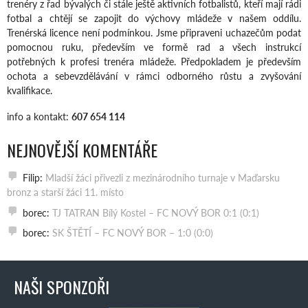
trenéry z řad bývalých či stále ještě aktivních fotbalistů, kteří mají rádi
fotbal a chtějí se zapojit do výchovy mládeže v našem oddílu.
Trenérská licence není podmínkou. Jsme připraveni uchazečům podat
pomocnou ruku, především ve formě rad a všech instrukcí
potřebných k profesi trenéra mládeže. Předpokladem je především
ochota a sebevzdělávání v rámci odborného růstu a zvyšování
kvalifikace.
info a kontakt:
607 654 114
NEJNOVĚJŠÍ KOMENTÁŘE
Filip
:
Mladší žáci přivezli z mezinárodního turnaje v Maďarsku
bronz a starší žáci 11. místo
borec
:
TJ TATRAN Bílý Kostel – FC NOVÝ BOR 0:1 (0:1)
borec
:
SK ŠTĚTÍ – FC NOVÝ BOR – 1:0 (0:0)
NAŠI SPONZOŘI