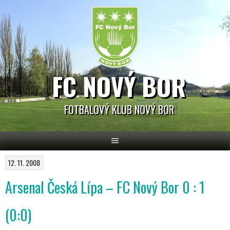
Skip
to
content
FC NOVÝ BOR
FOTBALOVÝ KLUB NOVÝ BOR
12. 11. 2008
Arsenal Česká Lípa – FC Nový Bor 0 : 1
(0:0)