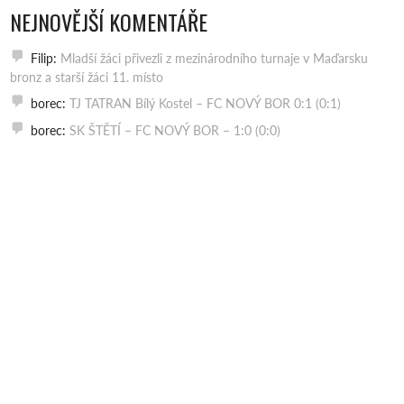
NEJNOVĚJŠÍ KOMENTÁŘE
Filip
:
Mladší žáci přivezli z mezinárodního turnaje v Maďarsku
bronz a starší žáci 11. místo
borec
:
TJ TATRAN Bílý Kostel – FC NOVÝ BOR 0:1 (0:1)
borec
:
SK ŠTĚTÍ – FC NOVÝ BOR – 1:0 (0:0)