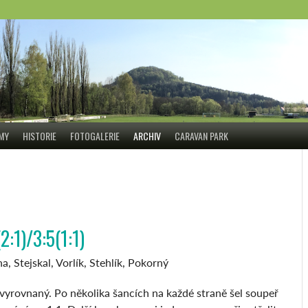
ÝMY
HISTORIE
FOTOGALERIE
ARCHIV
CARAVAN PARK
:1)/3:5(1:1)
a, Stejskal, Vorlík, Stehlík, Pokorný
vyrovnaný. Po několika šancích na každé straně šel soupeř