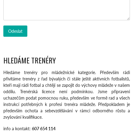
HLEDÁME TRENÉRY
Hledáme trenéry pro mládežnické kategorie. Především rádi
přivítáme trenéry z řad bývalých či stále ještě aktivních fotbalistů,
kteří mají rádi fotbal a chtějí se zapojit do výchovy mládeže v našem
oddílu. Trenérská licence není podmínkou. Jsme připraveni
uchazečům podat pomocnou ruku, především ve formě rad a všech
instrukcí potřebných k profesi trenéra mládeže. Předpokladem je
především ochota a sebevzdělávání v rámci odborného růstu a
zvyšování kvalifikace.
info a kontakt:
607 654 114