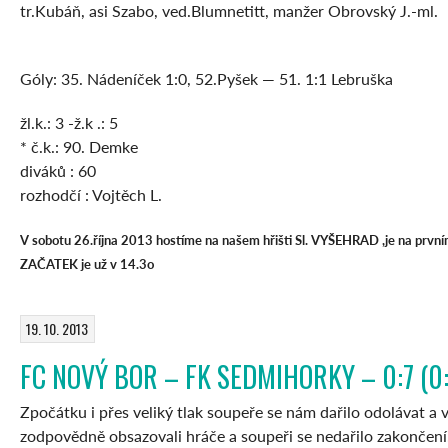
tr.Kubáň, asi Szabo, ved.Blumnetitt, manžer Obrovský J.-ml.
Góly: 35. Nádeníček 1:0, 52.Pyšek — 51. 1:1 Lebruška
žl.k.: 3 -ž.k .: 5
* č.k.: 90. Demke
diváků : 60
rozhodčí : Vojtěch L.
V sobotu 26.října 2013 hostíme na našem hřišti Sl. VYŠEHRAD ,je na první
ZAČATEK je už v 14.3o
19. 10. 2013
FC NOVÝ BOR – FK SEDMIHORKY – 0:7 (0:
Zpočátku i přes veliký tlak soupeře se nám dařilo odolávat a v
zodpovědně obsazovali hráče a soupeři se nedařilo zakončení. 