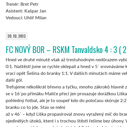
Trenér: Bret Petr
Asistent: Kašpar Jan
Vedoucí: Uhlíř Milan
20. 10. 2013
FC NOVÝ BOR – RSKM Tanvaldsko 4 : 3 ( 2 
Hned ve druhé minutě však až trestuhodným nedůrazem vybíz
0:1. Naštěstí jsme se rychle oklepali a hned v 5´ srovnáváme
vrací opět Šešina do branky 1:1. V dalších minutách máme ve
další gól.
Trefujeme několikrát břevno a tyčku, mnoho zákroků hlavně z
se v 16´po přímáku Maliče přeci jen prosazuje dorážkou Lišk
pohledný fotbal, ale je to soupeř kdo do poločasu skóruje 2:2
branku co to jde. Stav se mění
až v 46´ – když Liška propasíroval znovu vyražený míč do bra
ojedinělých útoků, které i s trochou štěstí řešíme bez úhony.