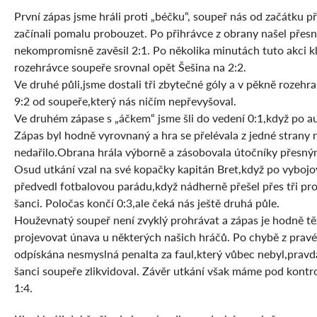
První zápas jsme hráli proti „béčku“, soupeř nás od začátku př
začínali pomalu probouzet. Po přihrávce z obrany našel přes
nekompromisně zavěsil 2:1. Po několika minutách tuto akci kl
rozehrávce soupeře srovnal opět Šešina na 2:2.
Ve druhé půli,jsme dostali tři zbytečné góly a v pěkně rozeh
9:2 od soupeře,který nás ničím nepřevyšoval.
Ve druhém zápase s „áčkem“ jsme šli do vedení 0:1,když po aut
Zápas byl hodně vyrovnaný a hra se přelévala z jedné strany na
nedařilo.Obrana hrála výborně a zásobovala útočníky přesný
Osud utkání vzal na své kopačky kapitán Bret,když po vybojov
předvedl fotbalovou parádu,když nádherně přešel přes tři pr
šanci. Poločas končí 0:3,ale čeká nás ještě druhá půle.
Houževnatý soupeř není zvyklý prohrávat a zápas je hodně těžký
projevovat únava u některých našich hráčů. Po chybě z pravé 
odpískána nesmyslná penalta za faul,který vůbec nebyl,prav
šanci soupeře zlikvidoval. Závěr utkání však máme pod kontrolo
1:4.