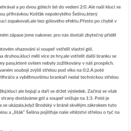
ehrával a po dvou gólech šel do vedení 2:0. Ale naši kluci se
nou přihrávkou Košťák nepokrytého Šešinu,který
uci zopakovali,ale bez gólového efektu.Přesto po chybě v
raném zápase jsme nakonec pro nás dostali zbytečný příděl
ovém vhazování si soupeř vstřelil vlastní gól.
 druhou,kluci měli více ze hry,ale vstřelit další branku se
my pasy,které ovšem nebyly zužitkovány v náš prospěch.
aném souboji zvýšil střelou pod víko na 0:2.A poté
otihráče a vyběhnuvšímu brankaři nedal technickou střelou
,kluci ale bojují a daří se držet výsledek. Začíná se však
strany dostáváme gól a soupeř snižuje na 1:3. Poté je
da se ukázala,když Brodský v bráně skvělým zákrokem tuto
u a „lišák“ Šešina pojišťuje naše vítězství střelou o tyč na