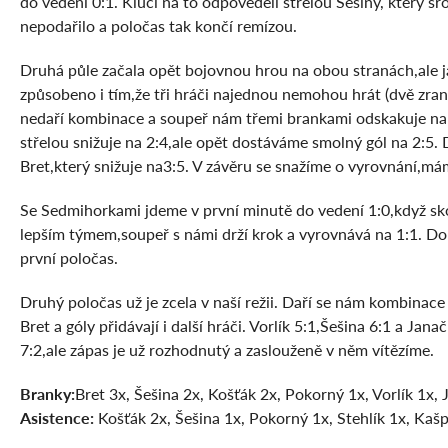
do vedení 0:1. Kluci na to odpověděli střelou Šešiny, který sr
nepodařilo a poločas tak končí remízou.
Druhá půle začala opět bojovnou hrou na obou stranách,ale jako
způsobeno i tím,že tři hráči najednou nemohou hrát (dvě zraně
nedaří kombinace a soupeř nám třemi brankami odskakuje na 
střelou snižuje na 2:4,ale opět dostáváme smolný gól na 2:5
Bret,který snižuje na3:5. V závěru se snažíme o vyrovnání,máme
Se Sedmihorkami jdeme v první minutě do vedení 1:0,když skó
lepším týmem,soupeř s námi drží krok a vyrovnává na 1:1. Do 
první poločas.
Druhý poločas už je zcela v naší režii. Daří se nám kombinace
Bret a góly přidávají i další hráči. Vorlík 5:1,Šešina 6:1 a Ja
7:2,ale zápas je už rozhodnutý a zaslouženě v něm vítězíme.
Branky:
Bret 3x, Šešina 2x, Košťák 2x, Pokorný 1x, Vorlík 1x, 
Asistence:
Košťák 2x, Šešina 1x, Pokorný 1x, Stehlík 1x, Kaš