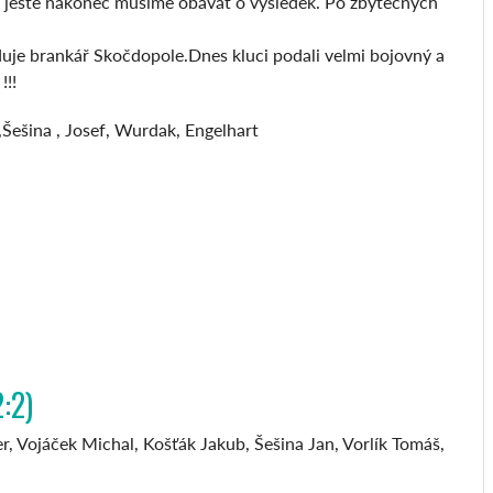
se ještě nakonec musíme obávat o výsledek. Po zbytečných
duje brankář Skočdopole.Dnes kluci podali velmi bojovný a
!!!
Šešina , Josef, Wurdak, Engelhart
2:2)
er, Vojáček Michal, Košťák Jakub, Šešina Jan, Vorlík Tomáš,