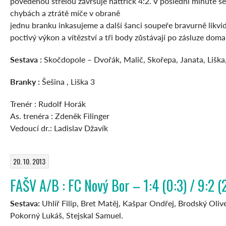
povedenou střelou završuje hattrick 4:2. V poslední minutě 
chybách a ztrátě míče v obraně
jednu branku inkasujeme a další šanci soupeře bravurně likvi
poctivý výkon a vítězství a tři body zůstávají po zásluze doma 
Sestava :
Skočdopole – Dvořák, Malič, Skořepa, Janata, Liška,
Branky :
Šešina , Liška 3
Trenér : Rudolf Horák
As. trenéra : Zdeněk Filinger
Vedoucí dr.: Ladislav Džavík
20. 10. 2013
FAŠV A/B : FC Nový Bor – 1:4 (0:3) / 9:2 (
Sestava:
Uhlíř Filip, Bret Matěj, Kašpar Ondřej, Brodský Oliv
Pokorný Lukáš, Stejskal Samuel.