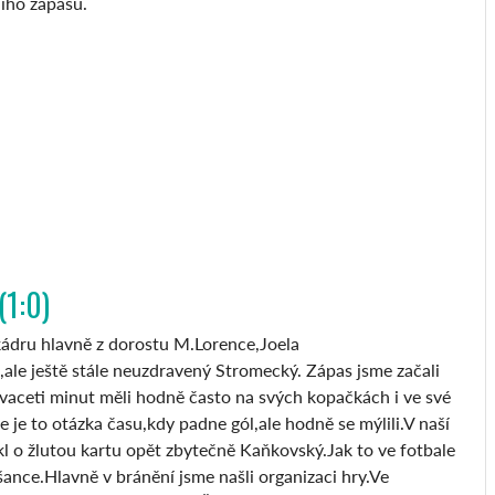
ího zápasu.
1:0)
kádru hlavně z dorostu M.Lorence,Joela
e ještě stále neuzdravený Stromecký. Zápas jsme začali
dvaceti minut měli hodně často na svých kopačkách i ve své
 je to otázka času,kdy padne gól,ale hodně se mýlili.V naší
kl o žlutou kartu opět zbytečně Kaňkovský.Jak to ve fotbale
šance.Hlavně v bránění jsme našli organizaci hry.Ve