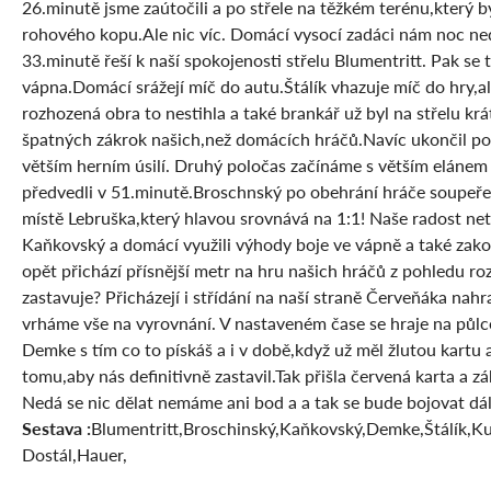
26.minutě jsme zaútočili a po střele na těžkém terénu,který
rohového kopu.Ale nic víc. Domácí vysocí zadáci nám noc ned
33.minutě řeší k naší spokojenosti střelu Blumentritt. Pak s
vápna.Domácí srážejí míč do autu.Štálík vhazuje míč do hry,a
rozhozená obra to nestihla a také brankář už byl na střelu kr
špatných zákrok našich,než domácích hráčů.Navíc ukončil polo
větším herním úsilí. Druhý poločas začínáme s větším elánem
předvedli v 51.minutě.Broschnský po obehrání hráče soupeře 
místě Lebruška,který hlavou srovnává na 1:1! Naše radost net
Kaňkovský a domácí využili výhody boje ve vápně a také zakon
opět přichází přísnější metr na hru našich hráčů z pohledu r
zastavuje? Přicházejí i střídání na naší straně Červeňáka na
vrháme vše na vyrovnání. V nastaveném čase se hraje na půlce
Demke s tím co to pískáš a i v době,když už měl žlutou kartu 
tomu,aby nás definitivně zastavil.Tak přišla červená karta a z
Nedá se nic dělat nemáme ani bod a a tak se bude bojovat dál
Sestava :
Blumentritt,Broschinský,Kaňkovský,Demke,Štálík,K
Dostál,Hauer,