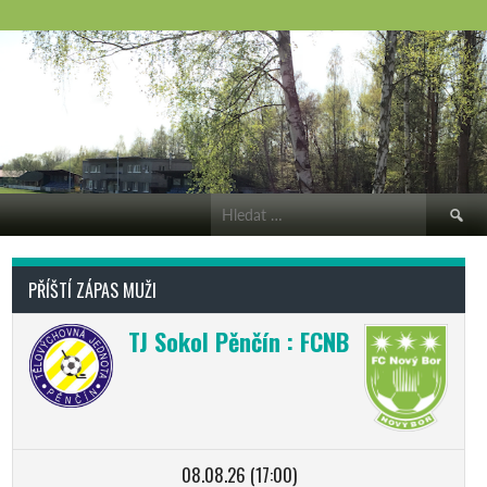
Vyhledá
PŘÍŠTÍ ZÁPAS MUŽI
TJ Sokol Pěnčín : FCNB
08.08.26 (17:00)