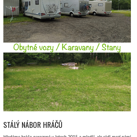
STÁLÝ NÁBOR HRÁČŮ
Hledáme hráče narozené v letech 2015 a mladší, ale rádi mezi námi