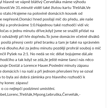
 byl hlavně ve vápně blátivý Červeňáka máme výhodu
ovolí.Ve 31.minutě viděl také žlutou kartu Třešňák.Ve
e to stalo.Hrajeme na polovině domácích kousek od
le nepřesně.Domácí hned posílají míč do předu, ale naše
átký a prohráváme 1:0.Najednou také rozhodčí vidí víc
čas o jednu minutu dříve,když jsme se snažili přidat na
 i odvážněji při hře dopředu.To jsme domácím včetně diváků
posílá přesný centr před branku a tam je také na správném
rvá dlouho.Asi za jednu minutu později prohrál souboj o míč
čil Pyšek na 2:1. No nedá se nic dělat bojujeme dál,ale
ozhodčího a tak když se zdá,že ještě máme šanci nás něco
hrazuje Dostál a Lorence Hauer.Poslední minuty zápasu
 domácích i na naší a při jednom přerušení hry se ozval
a to byla asi dobrá záminka pro hlavního rozhodčí k
áhy konec zápasu!
 o co nejlepčí podzimní umístění.
ubeš,Lorenc,Třešňák,Mpong,Lebruška,Červeňák,-