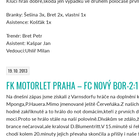
Kluci hráli dobře,škoda jen výpadku ve druhém poločase prvn
Branky: Šešina 3x, Bret 2x, vlastní 1x
Asistence: Košťák 1x
Trenér: Bret Petr
Asistent: Kašpar Jan
Vedoucí:Uhlíř Milan
19. 10. 2013
FK MOTORLET PRAHA – FC NOVÝ BOR-2:1(
Na dnešní zápas jsme získali z Varnsdorfu hráče na doplnění 
Mponga,P.Hauera.Mimo jmenované ještě Červeňáka.Z našich,al
hodně zakřiknutě a to hrálo do not domácím,kteří z prvních 
moci.Proto se hrálo stále na naší polovině.Divákům se zdálo,že
brance nečaroval,ale kraloval D.Blumentritt.V 15.minutě si ře
chodí kolem 20.minuty jejich převaha skončila a přišly i naše 