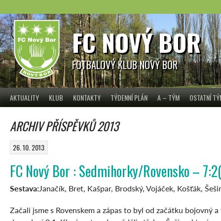
Skip
to
content
FC NOVÝ BOR
FOTBALOVÝ KLUB NOVÝ BOR
AKTUALITY
KLUB
KONTAKTY
TÝDENNÍ PLÁN
A – TÝM
OSTATNÍ T
ARCHIV PŘÍSPĚVKŮ 2013
26. 10. 2013
FC Nový Bor : Sedmihorky/Rovensko – 7:2(2
Sestava:
Janačík, Bret, Kašpar, Brodský, Vojáček, Košťák, Šešin
Začali jsme s Rovenskem a zápas to byl od začátku bojovný a 