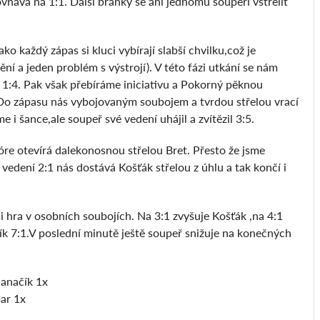
ovnává na 1:1. Další branky se ani jednomu soupeři vstřelit
 každý zápas si kluci vybírají slabší chvilku,což je
ní a jeden problém s výstrojí). V této fázi utkání se nám
1:4. Pak však přebíráme iniciativu a Pokorný pěknou
. Do zápasu nás vybojovaným soubojem a tvrdou střelou vrací
 i šance,ale soupeř své vedení uhájil a zvítězil 3:5.
re otevírá dalekonosnou střelou Bret. Přesto že jsme
vedení 2:1 nás dostává Košťák střelou z úhlu a tak končí i
 i hra v osobních soubojích. Na 3:1 zvyšuje Košťák ,na 4:1
načík 7:1.V poslední minutě ještě soupeř snižuje na konečných
Janačík 1x
par 1x