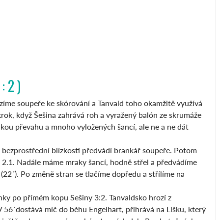
: 2 )
íme soupeře ke skórování a Tanvald toho okamžitě využívá
 krok, když Šešina zahrává roh a vyražený balón ze skrumáže
lkou převahu a mnoho vyložených šancí, ale ne a ne dát
 bezprostřední blízkosti předvádí brankář soupeře. Potom
a 2.1. Nadále máme mraky šancí, hodně střel a předvádíme
 (22´). Po změně stran se tlačíme dopředu a střílíme na
nky po přímém kopu Sešiny 3:2. Tanvaldsko hrozí z
 V 56´dostává míč do běhu Engelhart, přihrává na Lišku, který