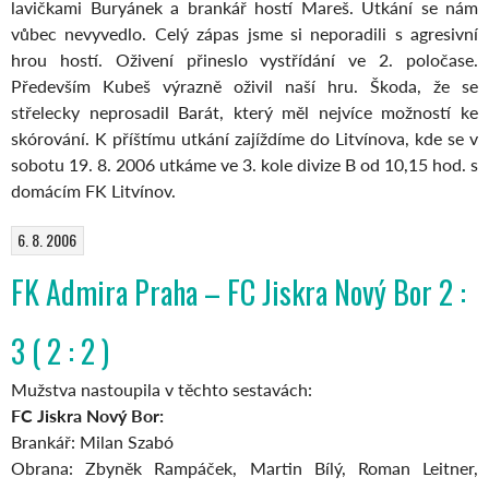
lavičkami Buryánek a brankář hostí Mareš. Utkání se nám
vůbec nevyvedlo. Celý zápas jsme si neporadili s agresivní
hrou hostí. Oživení přineslo vystřídání ve 2. poločase.
Především Kubeš výrazně oživil naší hru. Škoda, že se
střelecky neprosadil Barát, který měl nejvíce možností ke
skórování. K příštímu utkání zajíždíme do Litvínova, kde se v
sobotu 19. 8. 2006 utkáme ve 3. kole divize B od 10,15 hod. s
domácím FK Litvínov.
6. 8. 2006
FK Admira Praha – FC Jiskra Nový Bor 2 :
3 ( 2 : 2 )
Mužstva nastoupila v těchto sestavách:
FC Jiskra Nový Bor:
Brankář: Milan Szabó
Obrana: Zbyněk Rampáček, Martin Bílý, Roman Leitner,