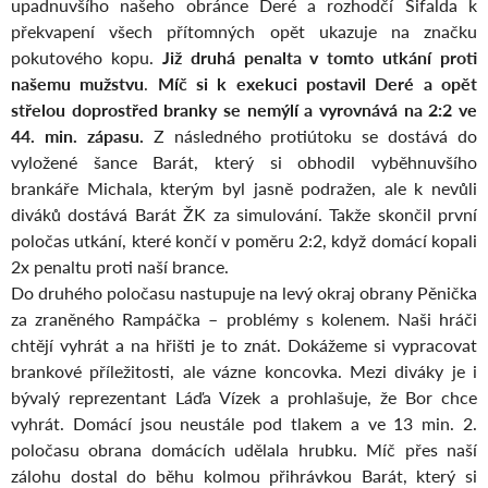
upadnuvšího našeho obránce Deré a rozhodčí Šifalda k
překvapení všech přítomných opět ukazuje na značku
pokutového kopu.
Již druhá penalta v tomto utkání proti
našemu mužstvu
.
Míč si k exekuci postavil Deré a opět
střelou doprostřed branky se nemýlí a vyrovnává na 2:2 ve
44. min. zápasu.
Z následného protiútoku se dostává do
vyložené šance Barát, který si obhodil vyběhnuvšího
brankáře Michala, kterým byl jasně podražen, ale k nevůli
diváků dostává Barát ŽK za simulování. Takže skončil první
poločas utkání, které končí v poměru 2:2, když domácí kopali
2x penaltu proti naší brance.
Do druhého poločasu nastupuje na levý okraj obrany Pěnička
za zraněného Rampáčka – problémy s kolenem. Naši hráči
chtějí vyhrát a na hřišti je to znát. Dokážeme si vypracovat
brankové příležitosti, ale vázne koncovka. Mezi diváky je i
bývalý reprezentant Láďa Vízek a prohlašuje, že Bor chce
vyhrát. Domácí jsou neustále pod tlakem a ve 13 min. 2.
poločasu obrana domácích udělala hrubku. Míč přes naší
zálohu dostal do běhu kolmou přihrávkou Barát, který si