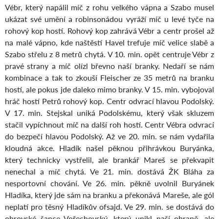
Vébr, který napálil míč z rohu velkého vápna a Szabo musel
ukázat své umění a robinsonádou vyráží míč u levé tyče na
rohový kop hostí. Rohový kop zahrává Vébr a centr prošel až
na malé vápno, kde naštěstí Havel trefuje míč velice slabě a
Szabo střelu z 8 metrů chytá. V 10. min. opět centruje Vébr z
pravé strany a míč olízl břevno naší branky. Nedaří se nám
kombinace a tak to zkouší Fleischer ze 35 metrů na branku
hostí, ale pokus jde daleko mimo branky. V 15. min. vybojoval
hráč hostí Petrů rohový kop. Centr odvrací hlavou Podolský.
V 17. min. Stejskal uniká Podolskému, který však skluzem
stačil vypíchnout míč na další roh hostí. Centr Vébra odvrací
do bezpečí hlavou Podolský. Až ve 20. min. se nám vydařila
kloudná akce. Hladík našel pěknou přihrávkou Buryánka,
který technicky vystřelil, ale brankář Mareš se překvapit
nenechal a míč chytá. Ve 21. min. dostává ŽK Bláha za
nesportovní chování. Ve 26. min. pěkně uvolnil Buryánek
Hladíka, který jde sám na branku a překonává Mareše, ale gól
neplatí pro těsný Hladíkův ofsajd. Ve 29. min. se dostává do
obrovské šance Vořechovský, který unikl naší obraně, ale