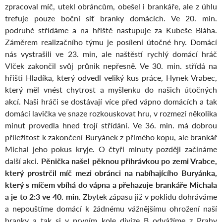
zpracoval míč, utekl obráncům, obešel i brankáře, ale z úhlu
trefuje pouze boční síť branky domácích. Ve 20. min.
podruhé střídáme a na hřiště nastupuje za Kubeše Bláha.
Záměrem realizačního týmu je posílení útočné hry. Domácí
nás vystrašili ve 23. min, ale naštěstí rychlý domácí hráč
Vlček zakončil svůj průnik nepřesně. Ve 30. min. střídá na
hřišti Hladíka, který odvedl veliký kus práce, Hynek Vrabec,
který měl vnést chytrost a myšlenku do našich útočných
akcí. Naši hráči se dostávají více před vápno domácích a tak
domácí lavička ve snaze rozkouskovat hru, v rozmezí několika
minut provedla hned trojí střídání. Ve 36. min. má dobrou
příležitost k zakončení Buryánek z přímého kopu, ale brankář
Michal jeho pokus kryje. O čtyři minuty později začínáme
další akci.
Pěnička našel pěknou přihrávkou po zemi Vrabce,
který prostrčil míč mezi obránci na nabíhajícího Buryánka,
který s míčem vbíhá do vápna a přehazuje brankáře Michala
a je to 2:3 ve 40. min.
Zbytek zápasu již v poklidu dohráváme
a nepouštíme domácí k žádnému vážnějšímu ohrožení naší
branky a tak si v prvním kole divize B odvážíme z Prahy