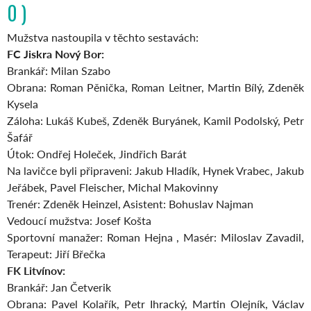
0 )
Mužstva nastoupila v těchto sestavách:
FC Jiskra Nový Bor:
Brankář: Milan Szabo
Obrana: Roman Pěnička, Roman Leitner, Martin Bílý, Zdeněk
Kysela
Záloha: Lukáš Kubeš, Zdeněk Buryánek, Kamil Podolský, Petr
Šafář
Útok: Ondřej Holeček, Jindřich Barát
Na lavičce byli připraveni: Jakub Hladík, Hynek Vrabec, Jakub
Jeřábek, Pavel Fleischer, Michal Makovinny
Trenér: Zdeněk Heinzel, Asistent: Bohuslav Najman
Vedoucí mužstva: Josef Košta
Sportovní manažer: Roman Hejna , Masér: Miloslav Zavadil,
Terapeut: Jiří Břečka
FK Litvínov:
Brankář: Jan Četverik
Obrana: Pavel Kolařík, Petr Ihracký, Martin Olejník, Václav