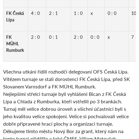
FK Česká
4 : 0
2 : 1
1 : 0
x
0 : 0
10
Lípa
FK
2 : 0
0 : 1
2 : 0
0 : 0
x
7
MÜHL
Rumburk
Všechna utkání řídili rozhodčí delegovaní OFS Česká Lípa.
Vítězem turnaje se stali dorostenci FK Česká Lípa, před SK
Slovanem Varnsdorf a FK MÜHL Rumburk.
Nejlepšími střelci turnaje byli vyhlášeni Bican z FK Česká
Lípa a Chlada z Rumburka, kteří vstřelili po 3 brankách.
Turnaj měl velice dobrou úroveň a všichni účastníci byli s
jeho kvalitou velice spokojeni. Velice si pochvalovali velice
dobře připravené hrací plochy a organizaci turnaje.
Děkujeme tímto městu Nový Bor za grant, který nám na
tento turnaj přidělilo a také ČMFS. Viliam Matoušek