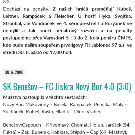
3:3.
Dochází na penalty.
Z našich hráčů proměňují Kubeš,
Leitner, Rampáček a Fleischer. U hostí Hyka, Svojtka,
Strouhal, ale Vondráček ve 4. sérii přestřelil a Buryánek se
nemýlil a tak končí penaltový rozstřel a na penalty
postupujeme přes Varnsdorf 5 : 3 do 2. kola poháru ČMFS,
kde bude naším soupeřem prvoligový FK Jablonec 97 a.s. ve
středu 30. 8. 2006 od 17,00 hod.
30. 6. 2006
SK Benešov – FC Jiskra Nový Bor 4:0 (3:0)
Mužstva nastoupila v těchto sestavách:
Nový Bor: Makovinny – Kysela, Rampáček, Pěnička, Malý –
Suchánek, Kubeš, Rašín, Hladík – Dido, Vrabec
Benešov:Capouch – Křivohlavý, Chomát, Holub, Jarůšek (54.
Fuksa) – Žák, Bubeník, Koblasa, Štěpán – Čáp (69. Mastný),