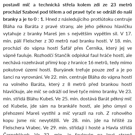
postavil míč a technická střela kolem zdi ze 23 metrů
prochází Szabovi pod tělem a od pravé tyče se odráží do naší
branky a je to 0 : 1.
Hned z následujícího protiútoku centruje
Bláha na Baráta z pravé strany, ale jeho pěknou hlavičku
vytahuje z branky Mareš jen s největším vypětím sil. V 17.
min. pálí Fleischer z 30 metrů nad branku hostí. V 18. min.
prochází do vápna hostí Šafář přes Černíka, který jej ve
vápně fauluje. Rozhodčí Stančík odpískal faul hráče hostí, ale
nechává rozehrávat přímý kop z hranice 16 metrů, tedy mimo
pokutové území hostí. Buryánek trefuje pouze zeď a je po
šanci na vyrovnání. Ve 22. min. centruje Bláha do vápna hostí
na volného Baráta, který z 8 metrů před brankou hostí
hlavičkuje, ale míč se odráží od levé tyče mimo branky. Ve 23.
min. střídá Bláhu Kubeš. Ve 25. min. dostává Barát pěkný míč
od Kubeše, jde sám na brankáře hostí, ale jeho úmysl o
přehození Mareš vystihl a míč vyrazil na roh. Z rohového
kopu jsme nic nevytěžili. Ve 28. min. jde na hřiště za
Fleischera Vrabec. Ve 29. min. střídají i hosté a Havla střídá
Černohlávek. Ve 32. min. je faulován na levé straně