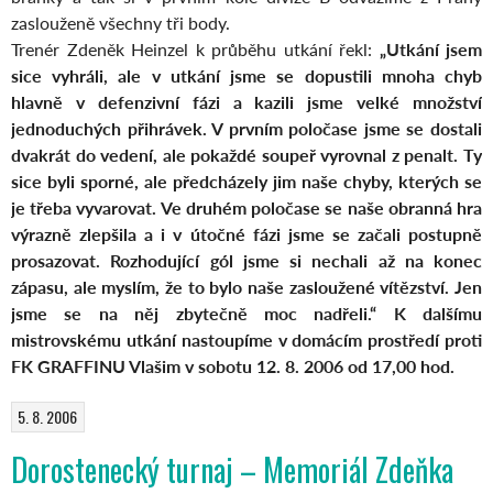
zaslouženě všechny tři body.
Trenér Zdeněk Heinzel k průběhu utkání řekl:
„Utkání jsem
sice vyhráli, ale v utkání jsme se dopustili mnoha chyb
hlavně v defenzivní fázi a kazili jsme velké množství
jednoduchých přihrávek. V prvním poločase jsme se dostali
dvakrát do vedení, ale pokaždé soupeř vyrovnal z penalt. Ty
sice byli sporné, ale předcházely jim naše chyby, kterých se
je třeba vyvarovat. Ve druhém poločase se naše obranná hra
výrazně zlepšila a i v útočné fázi jsme se začali postupně
prosazovat. Rozhodující gól jsme si nechali až na konec
zápasu, ale myslím, že to bylo naše zasloužené vítězství. Jen
jsme se na něj zbytečně moc nadřeli.“
K dalšímu
mistrovskému utkání nastoupíme v domácím prostředí proti
FK GRAFFINU Vlašim v sobotu 12. 8. 2006 od 17,00 hod.
5. 8. 2006
Dorostenecký turnaj – Memoriál Zdeňka