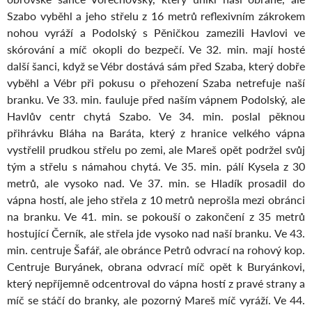
Szabo vyběhl a jeho střelu z 16 metrů reflexivním zákrokem
nohou vyráží a Podolský s Pěničkou zamezili Havlovi ve
skórování a míč okopli do bezpečí. Ve 32. min. mají hosté
další šanci, když se Vébr dostává sám před Szaba, který dobře
vyběhl a Vébr při pokusu o přehození Szaba netrefuje naší
branku. Ve 33. min. fauluje před naším vápnem Podolský, ale
Havlův centr chytá Szabo. Ve 34. min. poslal pěknou
přihrávku Bláha na Baráta, který z hranice velkého vápna
vystřelil prudkou střelu po zemi, ale Mareš opět podržel svůj
tým a střelu s námahou chytá. Ve 35. min. pálí Kysela z 30
metrů, ale vysoko nad. Ve 37. min. se Hladík prosadil do
vápna hostí, ale jeho střela z 10 metrů neprošla mezi obránci
na branku. Ve 41. min. se pokouší o zakončení z 35 metrů
hostující Černík, ale střela jde vysoko nad naší branku. Ve 43.
min. centruje Šafář, ale obránce Petrů odvrací na rohový kop.
Centruje Buryánek, obrana odvrací míč opět k Buryánkovi,
který nepříjemně odcentroval do vápna hostí z pravé strany a
míč se stáčí do branky, ale pozorný Mareš míč vyráží. Ve 44.