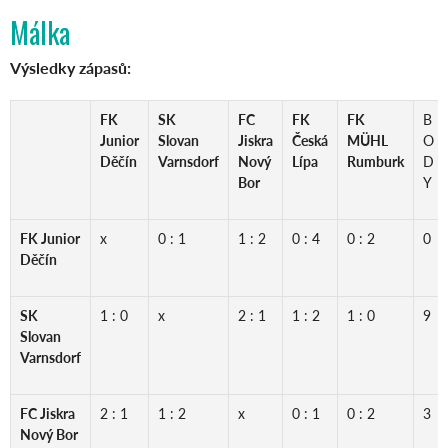
Málka
Výsledky zápasů:
FK
SK
FC
FK
FK
B
Junior
Slovan
Jiskra
Česká
MÜHL
O
Děčín
Varnsdorf
Nový
Lípa
Rumburk
D
Bor
Y
FK Junior
x
0 : 1
1 : 2
0 : 4
0 : 2
0
Děčín
SK
1 : 0
x
2 : 1
1 : 2
1 : 0
9
Slovan
Varnsdorf
FC Jiskra
2 : 1
1 : 2
x
0 : 1
0 : 2
3
Nový Bor