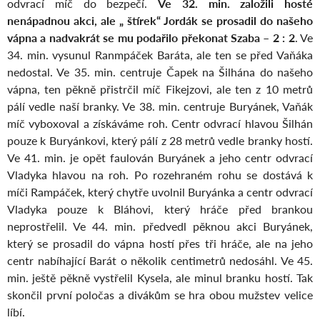
odvrací míč do bezpečí.
Ve 32. min. založili hosté
nenápadnou akci, ale „ štírek“ Jordák se prosadil do našeho
vápna a nadvakrát se mu podařilo překonat Szaba – 2 : 2
. Ve
34. min. vysunul Ranmpáček Baráta, ale ten se před Vaňáka
nedostal. Ve 35. min. centruje Čapek na Šilhána do našeho
vápna, ten pěkně přistrčil míč Fikejzovi, ale ten z 10 metrů
pálí vedle naší branky. Ve 38. min. centruje Buryánek, Vaňák
míč vyboxoval a získáváme roh. Centr odvrací hlavou Šilhán
pouze k Buryánkovi, který pálí z 28 metrů vedle branky hostí.
Ve 41. min. je opět faulován Buryánek a jeho centr odvrací
Vladyka hlavou na roh. Po rozehraném rohu se dostává k
míči Rampáček, který chytře uvolnil Buryánka a centr odvrací
Vladyka pouze k Bláhovi, který hráče před brankou
neprostřelil. Ve 44. min. předvedl pěknou akci Buryánek,
který se prosadil do vápna hostí přes tři hráče, ale na jeho
centr nabíhající Barát o několik centimetrů nedosáhl. Ve 45.
min. ještě pěkně vystřelil Kysela, ale minul branku hostí. Tak
skončil první poločas a divákům se hra obou mužstev velice
líbí.