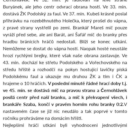
Buryánek, ale jeho centr odvrací obrana hostí. Ve 33. min.
dostává ŽK Podolský za faul. Ve 37. min. Kubeš krásně poslal
přihrávku na rozeběhnutého Holečka, který prošel do vápna,
z pravé strany vystřelil po zemi. Brankář Mareš míč pouze
vyráží před sebe, ale ani Barát, ani Šafář míč do branky přes
hradbu bránících hráčů nedostali. Blíží se konec utkání.
Nemůžeme se dostat do vápna hostí. Naopak hosté neustále
hrozí rychlými brejky, které však naše obrana zastavuje. Ve
43. min. dochází ke střetu Podolského a Vořechovského na
středu hřiště a rozhodčí na pokyn hostující lavičky píská
Podolskému faul a ukazuje mu druhou ŽK a tím i ČK a
hrajeme o 10 hráčích.
V poslední minutě řádné hrací doby t.j.
ve 45. min. se dostává míč na pravou stranu a Černohlávek
posílá centr před naší branku, a míč k překvapení všech, i
brankáře Szaba, končí v pravém horním rohu branky 0:2.
V
nastaveném čase se již nic neudálo a tak poprvé v tomto
ročníku prohráváme na domácím hřišti.
Nejlepšími hráči utkání byli vyhodnoceni jednotlivými