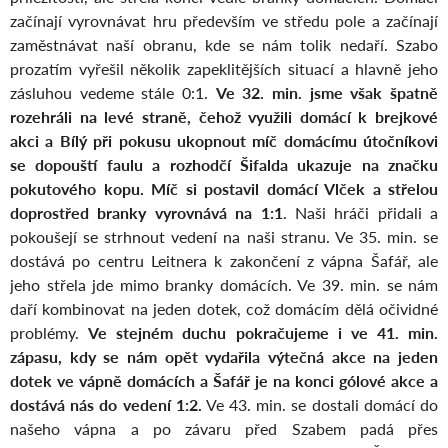
začínají vyrovnávat hru především ve středu pole a začínají
zaměstnávat naší obranu, kde se nám tolik nedaří. Szabo
prozatím vyřešil několik zapeklitějších situací a hlavně jeho
zásluhou vedeme stále 0:1.
Ve 32. min. jsme však špatně
rozehráli na levé straně, čehož využili domácí k brejkové
akci a Bílý při pokusu ukopnout míč domácímu útočníkovi
se dopouští faulu a rozhodčí Šifalda ukazuje na značku
pokutového kopu. Míč si postavil domácí Vlček a střelou
doprostřed branky vyrovnává na 1:1
. Naši hráči přidali a
pokoušejí se strhnout vedení na naši stranu. Ve 35. min. se
dostává po centru Leitnera k zakončení z vápna Šafář, ale
jeho střela jde mimo branky domácích. Ve 39. min. se nám
daří kombinovat na jeden dotek, což domácím dělá očividné
problémy.
Ve stejném duchu pokračujeme i ve 41. min.
zápasu, kdy se nám opět vydařila výtečná akce na jeden
dotek ve vápně domácích a Šafář je na konci gólové akce a
dostává nás do vedení 1:2.
Ve 43. min. se dostali domácí do
našeho vápna a po závaru před Szabem padá přes