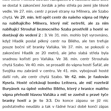
se dostal k zakončení Jordák a jeho střela po zemi jde těsně
vedle. Ve 27. min. centr z pravé strany na Milnera, ale Szabo
chytá.
Ve 29. min. letí opět centr do našeho vápna od Hyky
na nabíhajícího Milnera, který míč netrefil, ale za ním
nabíhající Strouhal bezmocného Szaba prostřelil a hosté se
dostávají do vedení 2 : 3
. Ve 31. min. mohlo být vyrovnáno,
když Hladík poslal pěkný centr na Bílého, ale ten trefuje
pouze boční síť branky Vaňáka. Ve 37. min. se pokouší o
zakončení Hladík ze 20 metrů, ale jeho slabá střela byla
snadnou kořistí pro Vaňáka. Ve 38. min. centr Strouhala
chytá Szabo. Ve 40. min. se prosadil do vápna hostí Šafář, ale
Svojtka mu zabránil v centru. Ve 41. min. vybojovali hosté
další roh, ale centr chytá Szabo.
Ve 42. min. je faulován
Kysela. Hosté očekávají bombu Leitnera, ale míč rozehrál
Buryánek na úplně volného Bílého, který z hranice malého
vápna přehodil hlavou Vaňáka a míč se zavěsil u pravé tyče
branky hostí a je to 3:3.
Do konce zápasu se již nic
podstatného neudálo a tak v řádné hrací době končí zápas