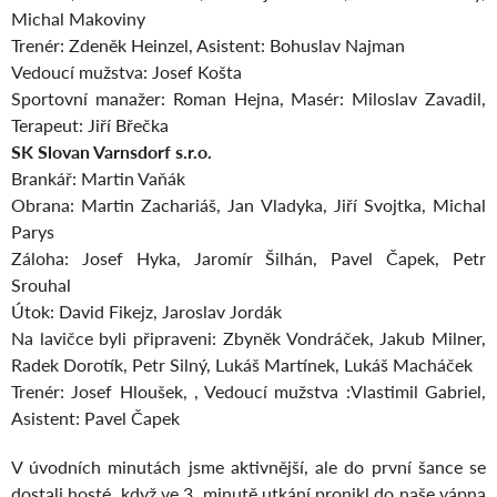
Michal Makoviny
Trenér: Zdeněk Heinzel, Asistent: Bohuslav Najman
Vedoucí mužstva: Josef Košta
Sportovní manažer: Roman Hejna, Masér: Miloslav Zavadil,
Terapeut: Jiří Břečka
SK Slovan Varnsdorf s.r.o.
Brankář: Martin Vaňák
Obrana: Martin Zachariáš, Jan Vladyka, Jiří Svojtka, Michal
Parys
Záloha: Josef Hyka, Jaromír Šilhán, Pavel Čapek, Petr
Srouhal
Útok: David Fikejz, Jaroslav Jordák
Na lavičce byli připraveni: Zbyněk Vondráček, Jakub Milner,
Radek Dorotík, Petr Silný, Lukáš Martínek, Lukáš Macháček
Trenér: Josef Hloušek, , Vedoucí mužstva :Vlastimil Gabriel,
Asistent: Pavel Čapek
V úvodních minutách jsme aktivnější, ale do první šance se
dostali hosté, když ve 3. minutě utkání pronikl do naše vápna