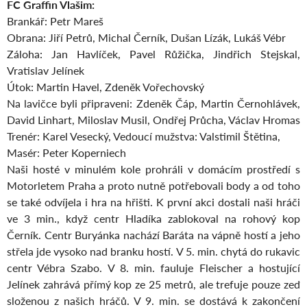
FC Graffin Vlašim:
Brankář: Petr Mareš
Obrana: Jiří Petrů, Michal Černík, Dušan Lízák, Lukáš Vébr
Záloha: Jan Havlíček, Pavel Růžička, Jindřich Stejskal,
Vratislav Jelínek
Útok: Martin Havel, Zdeněk Vořechovský
Na lavičce byli připraveni: Zdeněk Čáp, Martin Černohlávek,
David Linhart, Miloslav Musil, Ondřej Průcha, Václav Hromas
Trenér: Karel Vesecký, Vedoucí mužstva: Valstimil Štětina,
Masér: Peter Koperniech
Naši hosté v minulém kole prohráli v domácím prostředí s
Motorletem Praha a proto nutně potřebovali body a od toho
se také odvíjela i hra na hřišti. K první akci dostali naši hráči
ve 3 min., když centr Hladíka zablokoval na rohový kop
Černík. Centr Buryánka nachází Baráta na vápně hostí a jeho
střela jde vysoko nad branku hostí. V 5. min. chytá do rukavic
centr Vébra Szabo. V 8. min. fauluje Fleischer a hostující
Jelínek zahrává přímý kop ze 25 metrů, ale trefuje pouze zeď
složenou z našich hráčů. V 9. min. se dostává k zakončení