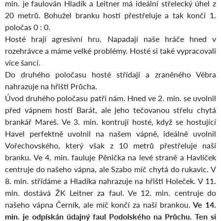
min. je faulován Hladík a Leitner má ideální střelecký úhel z
20 metrů. Bohužel branku hostí přestřeluje a tak končí 1.
poločas 0 : 0.
Hosté hrají agresivní hru. Napadají naše hráče hned v
rozehrávce a máme velké problémy. Hosté si také vypracovali
více šancí.
Do druhého poločasu hosté střídají a zraněného Vébra
nahrazuje na hřišti Průcha.
Úvod druhého poločasu patří nám. Hned ve 2. min. se uvolnil
před vápnem hostí Barát, ale jeho tečovanou střelu chytá
brankář Mareš. Ve 3. min. kontrují hosté, když se hostující
Havel perfektně uvolnil na našem vápně, ideálně uvolnil
Vořechovského, který však z 10 metrů přestřeluje naší
branku. Ve 4. min. fauluje Pěnička na levé straně a Havlíček
centruje do našeho vápna, ale Szabo míč chytá do rukavic. V
8. min. střídáme a Hladíka nahrazuje na hřišti Holeček. V 11.
min. dostává ŽK Leitner za faul. Ve 12. min. centruje do
našeho vápna Černík, ale míč končí za naší brankou.
Ve 14.
min. je odpískán údajný faul Podolského na Průchu. Ten si