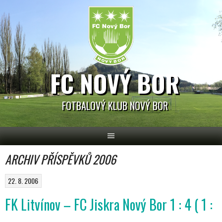
Skip
to
content
FC NOVÝ BOR
FOTBALOVÝ KLUB NOVÝ BOR
ARCHIV PŘÍSPĚVKŮ 2006
22. 8. 2006
FK Litvínov – FC Jiskra Nový Bor 1 : 4 ( 1 :