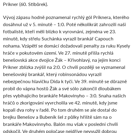
Prikner (60. Stibůrek).
Vývoj zápasu hodně poznamenal rychlý gól Priknera, kterého
dosáhnul už v 5. minutě – 1:0. Poté několikrát zahrozili naši
fotbalisté, kteří měli blízko k vyrovnání, zejména ve 23.
minutě, kdy střelu Suchánka vyrazil brankář Capouch
nohama. Vzápětí se domácí dožadovali penalty za ruku Kysely
hráče v pokutovém území. Ve 27. minutě přišla rychlá
benešovská akce dvojice Žák – Křivohlavý, na jejím konci
Prikner zblízka zvýšil na 2:0. O chvíli později se vyznamenal
benešovský brankář, který robinsonádou vyrazil
nebezpečnou hlavičku Dida k tyči. Ve 39. minutě se důrazně
probil do vápna hostů Žák a své sólo zakončil dloubákem
přes vybíhajícího brankáře Makovinyho – 3:0. Snaha našich
hráčů o zkorigování vyvrcholila ve 42. minutě, kdy jsme
kopali dva rohy v řadě. Po tom druhém se ale dostal do
brejku Benešov a Bubeník šel z půlky hřiště sám na o
brankáře Makovinnyho. Balón mu však v poslední chvíli
odskočil. Ve druhém poločase nejdříve nevyužil dobrou