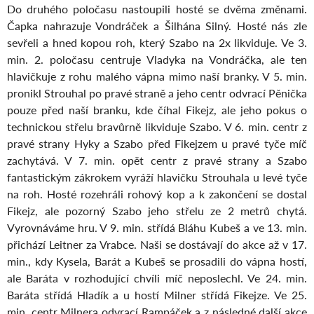
Do druhého poločasu nastoupili hosté se dvěma změnami.
Čapka nahrazuje Vondráček a Šilhána Silný. Hosté nás zle
sevřeli a hned kopou roh, který Szabo na 2x likviduje. Ve 3.
min. 2. poločasu centruje Vladyka na Vondráčka, ale ten
hlavičkuje z rohu malého vápna mimo naší branky. V 5. min.
pronikl Strouhal po pravé straně a jeho centr odvrací Pěnička
pouze před naší branku, kde číhal Fikejz, ale jeho pokus o
technickou střelu bravůrně likviduje Szabo. V 6. min. centr z
pravé strany Hyky a Szabo před Fikejzem u pravé tyče míč
zachytává. V 7. min. opět centr z pravé strany a Szabo
fantastickým zákrokem vyráží hlavičku Strouhala u levé tyče
na roh. Hosté rozehráli rohový kop a k zakončení se dostal
Fikejz, ale pozorný Szabo jeho střelu ze 2 metrů chytá.
Vyrovnáváme hru. V 9. min. střídá Bláhu Kubeš a ve 13. min.
přichází Leitner za Vrabce. Naši se dostávají do akce až v 17.
min., kdy Kysela, Barát a Kubeš se prosadili do vápna hostí,
ale Baráta v rozhodující chvíli míč neposlechl. Ve 24. min.
Baráta střídá Hladík a u hostí Milner střídá Fikejze. Ve 25.
min. centr Milnera odvrací Rampáček a z následné další akce