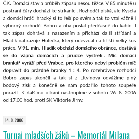
ČK. Domácí stav a průběh zápasu nesou těžce. V 85.minutě u
postraní čáry dochází ke strkanici. Rozhodčí píská, ale Kysela
a domácí hráč Ihracký si to řeší po svém a tak to vzal vážně i
výborný rozhodčí Bobro a oba poslal předčasně do kabin. I
tak zápas dohrává s nasazením a přichází další střídání a
Hladík nahrazuje Holečka, který odevzdal na hřišti velký kus
práce.
V 91. min. Hladík obchází domácího obránce, dostává
se do vápna domácích a prudce vystřelil. Míč domácí
brankář vyráží před Vrabce, pro kterého nebyl problém míč
dopravit do prázdné branky 1 : 4.
Po rozehrávce rozhodčí
Bobro zápas ukončil a tak si z Litvínova odvážíme plný
bodový zisk a konečně se nám podařilo tohoto soupeře
porazit. K dalšímu utkání nastoupíme v sobotu 26. 8. 2006
od 17,00 hod. proti SK Viktorie Jirny.
14. 8. 2006
Turnaj mladších žáků – Memoriál Milana