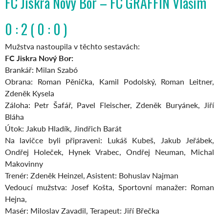
FC Jiskra Nový Bor – FC GRAFFIN Vlašim
0 : 2 ( 0 : 0 )
Mužstva nastoupila v těchto sestavách:
FC Jiskra Nový Bor:
Brankář: Milan Szabó
Obrana: Roman Pěnička, Kamil Podolský, Roman Leitner,
Zdeněk Kysela
Záloha: Petr Šafář, Pavel Fleischer, Zdeněk Buryánek, Jiří
Bláha
Útok: Jakub Hladík, Jindřich Barát
Na lavičce byli připraveni: Lukáš Kubeš, Jakub Jeřábek,
Ondřej Holeček, Hynek Vrabec, Ondřej Neuman, Michal
Makovinny
Trenér: Zdeněk Heinzel, Asistent: Bohuslav Najman
Vedoucí mužstva: Josef Košta, Sportovní manažer: Roman
Hejna,
Masér: Miloslav Zavadil, Terapeut: Jiří Břečka