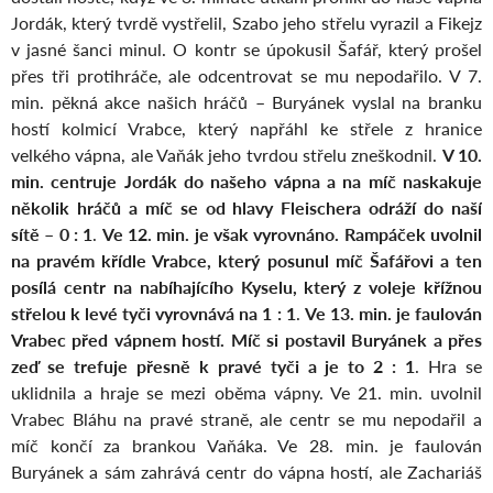
Jordák, který tvrdě vystřelil, Szabo jeho střelu vyrazil a Fikejz
v jasné šanci minul. O kontr se úpokusil Šafář, který prošel
přes tři protihráče, ale odcentrovat se mu nepodařilo. V 7.
min. pěkná akce našich hráčů – Buryánek vyslal na branku
hostí kolmicí Vrabce, který napřáhl ke střele z hranice
velkého vápna, ale Vaňák jeho tvrdou střelu zneškodnil.
V 10.
min. centruje Jordák do našeho vápna a na míč naskakuje
několik hráčů a míč se od hlavy Fleischera odráží do naší
sítě – 0 : 1
.
Ve 12. min. je však vyrovnáno. Rampáček uvolnil
na pravém křídle Vrabce, který posunul míč Šafářovi a ten
posílá centr na nabíhajícího Kyselu, který z voleje křížnou
střelou k levé tyči vyrovnává na 1 : 1
.
Ve 13. min. je faulován
Vrabec před vápnem hostí. Míč si postavil Buryánek a přes
zeď se trefuje přesně k pravé tyči a je to 2 : 1
. Hra se
uklidnila a hraje se mezi oběma vápny. Ve 21. min. uvolnil
Vrabec Bláhu na pravé straně, ale centr se mu nepodařil a
míč končí za brankou Vaňáka. Ve 28. min. je faulován
Buryánek a sám zahrává centr do vápna hostí, ale Zachariáš