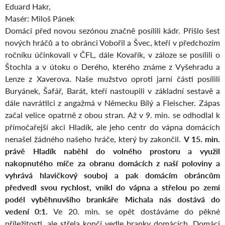
Eduard Hakr,
Masér: Miloš Pánek
Domácí před novou sezónou značně posílili kádr. Přišlo šest
nových hráčů a to obránci Vobořil a Švec, kteří v předchozím
ročníku účinkovali v ČFL, dále Kovařík, v záloze se posílili o
Štochla a v útoku o Derého, kterého známe z Vyšehradu a
Lenze z Xaverova. Naše mužstvo oproti jarní části posílili
Buryánek, Šafář, Barát, kteří nastoupili v základní sestavě a
dále navrátilci z angažmá v Německu Bílý a Fleischer. Zápas
začal velice opatrně z obou stran. Až v 9. min. se odhodlal k
přímočařejší akci Hladík, ale jeho centr do vápna domácích
nenašel žádného našeho hráče, který by zakončil.
V 15. min.
právě Hladík naběhl do volného prostoru a využil
nakopnutého míče za obranu domácích z naší poloviny a
vyhrává hlavičkový souboj a pak domácím obráncům
předvedl svou rychlost, vnikl do vápna a střelou po zemi
podél vyběhnuvšího brankáře Michala nás dostává do
vedení 0:1.
Ve 20. min. se opět dostáváme do pěkné
příležitosti, ale střela končí vedle branky domácích. Domácí