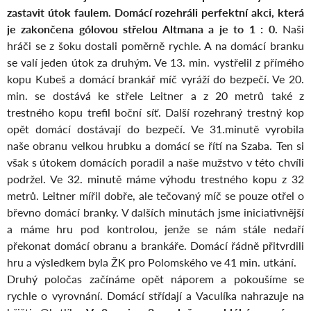
zastavit útok faulem. Domácí rozehráli perfektní akci, která
je zakončena gólovou střelou Altmana a je to 1 : 0.
Naši
hráči se z šoku dostali poměrně rychle. A na domácí branku
se valí jeden útok za druhým. Ve 13. min. vystřelil z přímého
kopu Kubeš a domácí brankář míč vyráží do bezpečí. Ve 20.
min. se dostává ke střele Leitner a z 20 metrů také z
trestného kopu trefil boční síť. Další rozehraný trestný kop
opět domácí dostávají do bezpečí. Ve 31.minutě vyrobila
naše obranu velkou hrubku a domácí se řítí na Szaba. Ten si
však s útokem domácích poradil a naše mužstvo v této chvíli
podržel. Ve 32. minutě máme výhodu trestného kopu z 32
metrů. Leitner mířil dobře, ale tečovaný míč se pouze otřel o
břevno domácí branky. V dalších minutách jsme iniciativnější
a máme hru pod kontrolou, jenže se nám stále nedaří
překonat domácí obranu a brankáře. Domácí řádně přitvrdili
hru a výsledkem byla ŽK pro Polomského ve 41 min. utkání.
Druhý poločas začínáme opět náporem a pokoušíme se
rychle o vyrovnání. Domácí střídají a Vaculíka nahrazuje na