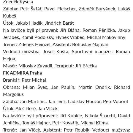
Zdeněk Kysela
Záloha: Petr Šafář, Pavel Fleischer, Zdeněk Buryánek, Lukáš
Kubeš
Útok: Jakub Hladík, Jindřich Barát
Na lavičce byli připraveni: Jiří Bláha, Roman Pěnička, Jakub
Jeřábek, Kamil Podolský, Hynek Vrabec, Michal Makovinny
Trenér: Zdeněk Heinzel, Asistent: Bohuslav Najman
Vedoucí mužstva: Josef Košta, Sportovní manažer: Roman
Hejna,
Masér: Miloslav Zavadil, Terapeut: Jiří Břečka
FK ADMIRA Praha
Brankář: Petr Michal
Obrana: Milan Švec, Jan Paulín, Martin Ondrik, Richard
Margolius
Záloha: Jan Martinic, Jan Lenz, Ladislav Houzar, Petr Vobořil
Útok: Aleš Deré, Jan Vlček
Na lavičce byli připraveni: Jiří Kubice, Nikola Štorchl, David
Jehlička, Tomáš Hajner, Petr Kovařík, Michal Klíma
Trenér: Jan Vlček, Asistent: Petr Roubík, Vedoucí mužstva: