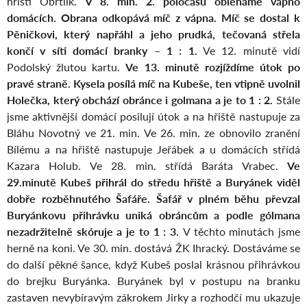
hřišti Obrtlík.
V 8. min. 2. poločasu obléháme vápno
domácích. Obrana odkopává míč z vápna. Míč se dostal k
Pěničkovi, který napřáhl a jeho prudká, tečovaná střela
končí v síti domácí branky – 1 : 1.
Ve 12. minutě vidí
Podolský žlutou kartu.
Ve 13. minutě rozjíždíme útok po
pravé straně. Kysela posílá míč na Kubeše, ten vtipně uvolnil
Holečka, který obchází obránce i golmana a je to 1 : 2.
Stále
jsme aktivnější domácí posilují útok a na hřiště nastupuje za
Bláhu Novotný ve 21. min. Ve 26. min. ze obnovilo zranění
Bílému a na hřiště nastupuje Jeřábek a u domácích střídá
Kazara Holub. Ve 28. min. střídá Baráta Vrabec.
Ve
29.minutě Kubeš přihrál do středu hřiště a Buryánek viděl
dobře rozběhnutého Šafáře. Šafář v plném běhu převzal
Buryánkovu přihrávku uniká obráncům a podle gólmana
nezadržitelně skóruje a je to 1 : 3.
V těchto minutách jsme
herně na koni. Ve 30. min. dostává ŽK Ihracký. Dostáváme se
do další pěkné šance, když Kubeš poslal krásnou přihrávkou
do brejku Buryánka. Buryánek byl v postupu na branku
zastaven nevybíravým zákrokem Jirky a rozhodčí mu ukazuje