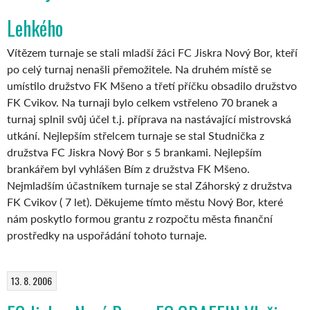
Lehkého
Vítězem turnaje se stali mladší žáci FC Jiskra Nový Bor, kteří
po celý turnaj nenašli přemožitele. Na druhém místě se
umístilo družstvo FK Mšeno a třetí příčku obsadilo družstvo
FK Cvikov. Na turnaji bylo celkem vstřeleno 70 branek a
turnaj splnil svůj účel t.j. příprava na nastávající mistrovská
utkání. Nejlepším střelcem turnaje se stal Studnička z
družstva FC Jiskra Nový Bor s 5 brankami. Nejlepším
brankářem byl vyhlášen Bím z družstva FK Mšeno.
Nejmladším účastníkem turnaje se stal Záhorský z družstva
FK Cvikov ( 7 let). Děkujeme tímto městu Nový Bor, které
nám poskytlo formou grantu z rozpočtu města finanční
prostředky na uspořádání tohoto turnaje.
13. 8. 2006