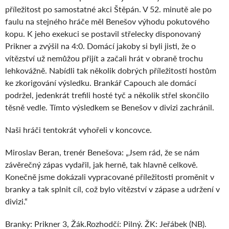
příležitost po samostatné akci Štěpán. V 52. minutě ale po
faulu na stejného hráče měl Benešov výhodu pokutového
kopu. K jeho exekuci se postavil střelecky disponovaný
Prikner a zvýšil na 4:0. Domácí jakoby si byli jisti, že o
vítězství už nemůžou přijít a začali hrát v obraně trochu
lehkovážně. Nabídli tak několik dobrých příležitostí hostům
ke zkorigování výsledku. Brankář Capouch ale domácí
podržel, jedenkrát trefili hosté tyč a několik střel skončilo
těsně vedle. Tímto výsledkem se Benešov v divizi zachránil.
Naši hráči tentokrát vyhořeli v koncovce.
Miroslav Beran, trenér Benešova: „Jsem rád, že se nám
závěrečný zápas vydařil, jak herně, tak hlavně celkově.
Konečně jsme dokázali vypracované příležitosti proměnit v
branky a tak splnit cíl, což bylo vítězství v zápase a udržení v
divizi.“
Branky: Prikner 3, Žák.Rozhodčí: Pilný. ŽK: Jeřábek (NB).