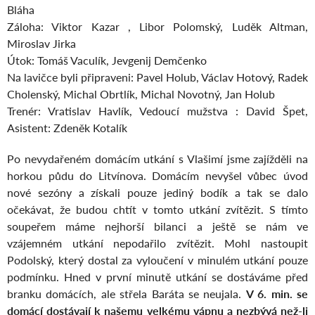
Bláha
Záloha: Viktor Kazar , Libor Polomský, Luděk Altman,
Miroslav Jirka
Útok: Tomáš Vaculík, Jevgenij Demčenko
Na lavičce byli připraveni: Pavel Holub, Václav Hotový, Radek
Cholenský, Michal Obrtlík, Michal Novotný, Jan Holub
Trenér: Vratislav Havlík, Vedoucí mužstva : David Špet,
Asistent: Zdeněk Kotalík
Po nevydařeném domácím utkání s Vlašimí jsme zajížděli na
horkou půdu do Litvínova. Domácím nevyšel vůbec úvod
nové sezóny a získali pouze jediný bodík a tak se dalo
očekávat, že budou chtít v tomto utkání zvítězit. S tímto
soupeřem máme nejhorší bilanci a ještě se nám ve
vzájemném utkání nepodařilo zvítězit. Mohl nastoupit
Podolský, který dostal za vyloučení v minulém utkání pouze
podmínku. Hned v první minutě utkání se dostáváme před
branku domácích, ale střela Baráta se neujala.
V 6. min. se
domácí dostávají k našemu velkému vápnu a nezbývá než-li